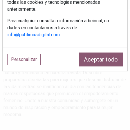
todas las cookies y tecnologías mencionadas
anteriormente.
Para cualquier consulta o información adicional, no
dudes en contactarnos a través de
info@publimasdigital.com
Aceptar todo
Estilos de vida que atrapan
Personalizar
Explora las últimas tendencias en salud, maternidad, viajes,
cultura y feminismo en nuestra revista. Descubre
propuestas diseñadas para mujeres que desean disfrutar de
la vida mientras se mantienen al día con las tendencias de
marcas respetuosas que promueven el empoderamiento
femenino. Únete a nuestra comunidad y sumérgete en un
mundo de inspiración y empoderamiento para la mujer
moderna.