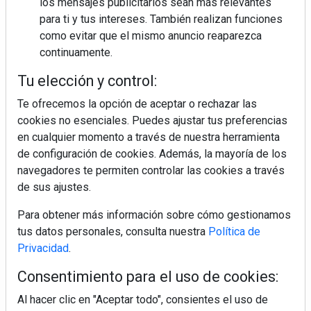
los mensajes publicitarios sean más relevantes
para ti y tus intereses. También realizan funciones
como evitar que el mismo anuncio reaparezca
continuamente.
Colágeno, vitamina C y otros activos ¿son más
Tu elección y control:
efectivos en la piel o en suplementos orales?
Te ofrecemos la opción de aceptar o rechazar las
cookies no esenciales. Puedes ajustar tus preferencias
en cualquier momento a través de nuestra herramienta
de configuración de cookies. Además, la mayoría de los
navegadores te permiten controlar las cookies a través
de sus ajustes.
Para obtener más información sobre cómo gestionamos
Regístrate y accede a contenidos
tus datos personales, consulta nuestra
Política de
exclusivos
Privacidad
.
Consentimiento para el uso de cookies:
Correo electrónico
Al hacer clic en "Aceptar todo", consientes el uso de