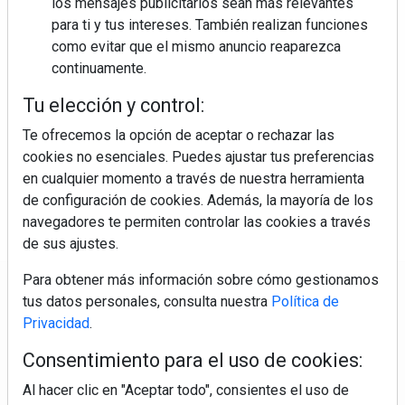
los mensajes publicitarios sean más relevantes
para ti y tus intereses. También realizan funciones
como evitar que el mismo anuncio reaparezca
continuamente.
Colágeno, vitamina C y otros activos ¿son más
Tu elección y control:
efectivos en la piel o en suplementos orales?
Te ofrecemos la opción de aceptar o rechazar las
cookies no esenciales. Puedes ajustar tus preferencias
en cualquier momento a través de nuestra herramienta
de configuración de cookies. Además, la mayoría de los
navegadores te permiten controlar las cookies a través
de sus ajustes.
Para obtener más información sobre cómo gestionamos
Regístrate y accede a contenidos
tus datos personales, consulta nuestra
Política de
exclusivos
Privacidad
.
Consentimiento para el uso de cookies:
Correo electrónico
Al hacer clic en "Aceptar todo", consientes el uso de