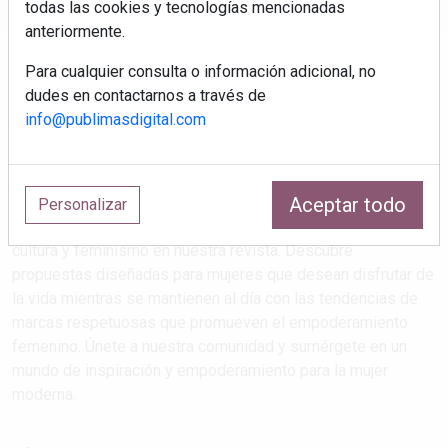
todas las cookies y tecnologías mencionadas
anteriormente.
Para cualquier consulta o información adicional, no
dudes en contactarnos a través de
info@publimasdigital.com
Aceptar todo
Estilos de vida que atrapan
Personalizar
Explora las últimas tendencias en salud, maternidad, viajes,
cultura y feminismo en nuestra revista. Descubre
propuestas diseñadas para mujeres que desean disfrutar de
la vida mientras se mantienen al día con las tendencias de
marcas respetuosas que promueven el empoderamiento
femenino. Únete a nuestra comunidad y sumérgete en un
mundo de inspiración y empoderamiento para la mujer
moderna.