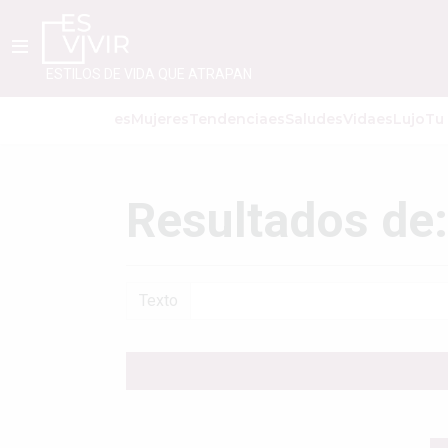
ESTILOS DE VIDA QUE ATRAPAN
esMujer
esTendencia
esSalud
esVida
esLujo
Tu
Resultados de
Texto