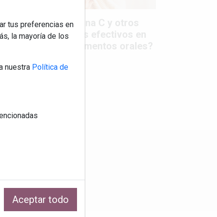
Colágeno, vitamina C y otros
ar tus preferencias en
activos ¿son más efectivos en
s, la mayoría de los
la piel o en suplementos orales?
a nuestra
Política de
 mencionadas
os
Aceptar todo