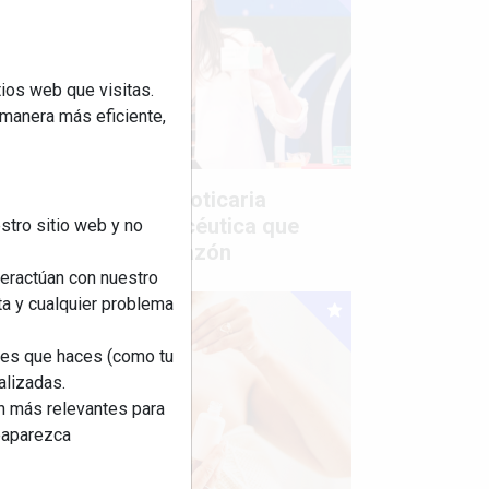
ios web que visitas.
 manera más eficiente,
Mujer del mes: Boticaria
García, la farmacéutica que
stro sitio web y no
habla con el corazón
teractúan con nuestro
ta y cualquier problema
nes que haces (como tu
alizadas.
an más relevantes para
reaparezca