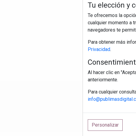
Tu elección y c
Te ofrecemos la opción
cualquier momento a tr
navegadores te permite
Para obtener más info
Privacidad
.
Consentimiento
Al hacer clic en "Acep
anteriormente.
Para cualquier consult
R
info@publimasdigital.
Personalizar