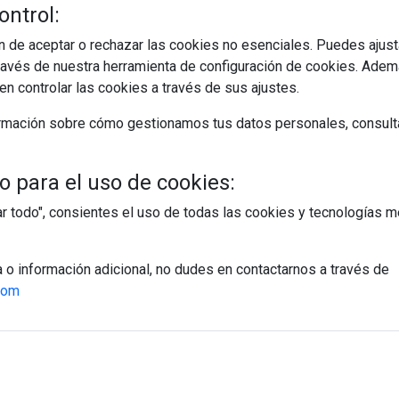
ontrol:
 de aceptar o rechazar las cookies no esenciales. Puedes ajust
avés de nuestra herramienta de configuración de cookies. Ademá
n controlar las cookies a través de sus ajustes.
rmación sobre cómo gestionamos tus datos personales, consult
 para el uso de cookies:
tar todo", consientes el uso de todas las cookies y tecnologías
a o información adicional, no dudes en contactarnos a través de
egístrate y accede a contenidos exclusiv
com
Correo electrónico