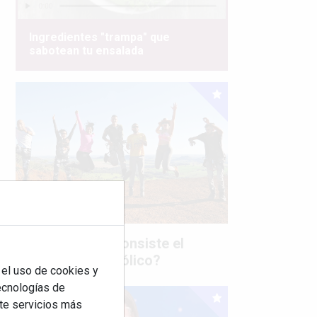
Ingredientes "trampa" que
sabotean tu ensalada
¿Sabes en qué consiste el
síndrome metabólico?
 el uso de cookies y
tecnologías de
rte servicios más