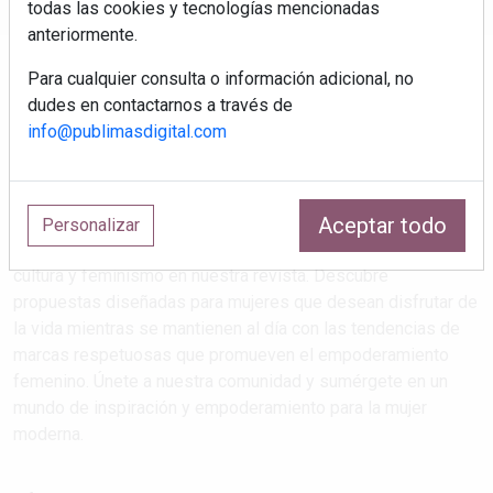
todas las cookies y tecnologías mencionadas
anteriormente.
Para cualquier consulta o información adicional, no
dudes en contactarnos a través de
info@publimasdigital.com
Aceptar todo
Estilos de vida que atrapan
Personalizar
Explora las últimas tendencias en salud, maternidad, viajes,
cultura y feminismo en nuestra revista. Descubre
propuestas diseñadas para mujeres que desean disfrutar de
la vida mientras se mantienen al día con las tendencias de
marcas respetuosas que promueven el empoderamiento
femenino. Únete a nuestra comunidad y sumérgete en un
mundo de inspiración y empoderamiento para la mujer
moderna.