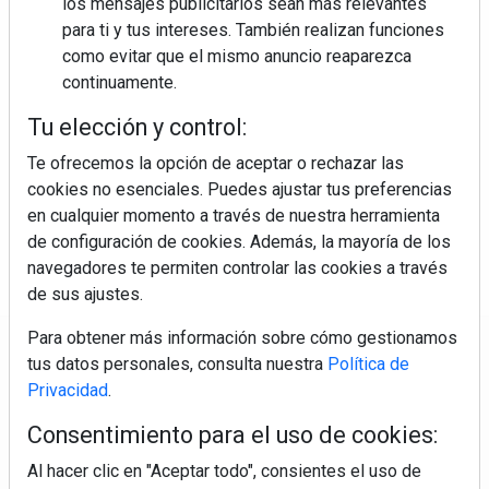
los mensajes publicitarios sean más relevantes
para ti y tus intereses. También realizan funciones
como evitar que el mismo anuncio reaparezca
continuamente.
Colágeno, vitamina C y otros activos ¿son más
Tu elección y control:
efectivos en la piel o en suplementos orales?
Te ofrecemos la opción de aceptar o rechazar las
cookies no esenciales. Puedes ajustar tus preferencias
en cualquier momento a través de nuestra herramienta
de configuración de cookies. Además, la mayoría de los
navegadores te permiten controlar las cookies a través
de sus ajustes.
Para obtener más información sobre cómo gestionamos
Regístrate y accede a contenidos
tus datos personales, consulta nuestra
Política de
exclusivos
Privacidad
.
Consentimiento para el uso de cookies:
Correo electrónico
Al hacer clic en "Aceptar todo", consientes el uso de