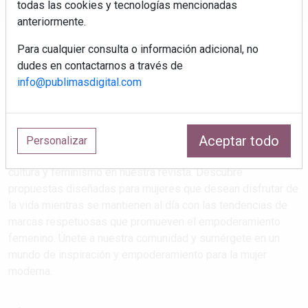
todas las cookies y tecnologías mencionadas
anteriormente.
Para cualquier consulta o información adicional, no
dudes en contactarnos a través de
info@publimasdigital.com
Aceptar todo
Estilos de vida que atrapan
Personalizar
Explora las últimas tendencias en salud, maternidad, viajes,
cultura y feminismo en nuestra revista. Descubre
propuestas diseñadas para mujeres que desean disfrutar de
la vida mientras se mantienen al día con las tendencias de
marcas respetuosas que promueven el empoderamiento
femenino. Únete a nuestra comunidad y sumérgete en un
mundo de inspiración y empoderamiento para la mujer
moderna.