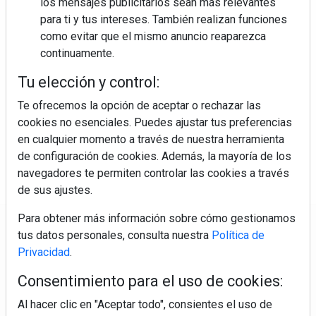
los mensajes publicitarios sean más relevantes
para ti y tus intereses. También realizan funciones
como evitar que el mismo anuncio reaparezca
continuamente.
Colágeno, vitamina C y otros activos ¿son más
Tu elección y control:
efectivos en la piel o en suplementos orales?
Te ofrecemos la opción de aceptar o rechazar las
cookies no esenciales. Puedes ajustar tus preferencias
en cualquier momento a través de nuestra herramienta
de configuración de cookies. Además, la mayoría de los
navegadores te permiten controlar las cookies a través
de sus ajustes.
Para obtener más información sobre cómo gestionamos
Regístrate y accede a contenidos
tus datos personales, consulta nuestra
Política de
exclusivos
Privacidad
.
Consentimiento para el uso de cookies:
Correo electrónico
Al hacer clic en "Aceptar todo", consientes el uso de