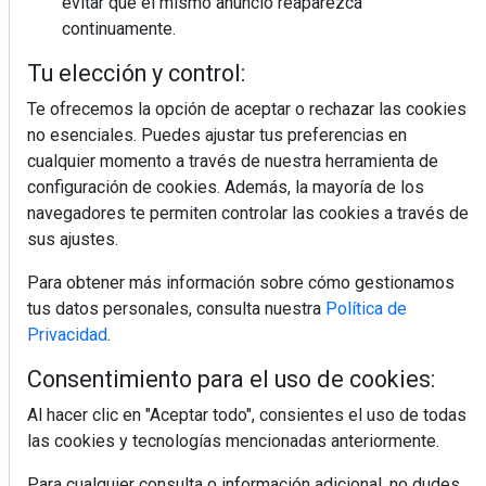
evitar que el mismo anuncio reaparezca
continuamente.
MÁS LEÍDOS
Tu elección y control:
5 errores que debes evitar antes de
un viaje en coche este verano
Te ofrecemos la opción de aceptar o rechazar las cookies
no esenciales. Puedes ajustar tus preferencias en
cualquier momento a través de nuestra herramienta de
Ideas fáciles para llevar de picnic
configuración de cookies. Además, la mayoría de los
este verano
navegadores te permiten controlar las cookies a través de
sus ajustes.
Calor y tensión arterial: las claves
Para obtener más información sobre cómo gestionamos
para cuidar tu organismo
tus datos personales, consulta nuestra
Política de
Privacidad
.
Repasamos los looks tendencia de
Consentimiento para el uso de cookies:
los jugadores de La Roja (I)
Al hacer clic en "Aceptar todo", consientes el uso de todas
las cookies y tecnologías mencionadas anteriormente.
El auge de las bebidas fermentadas:
opciones refrescantes para cuidar el
Para cualquier consulta o información adicional, no dudes