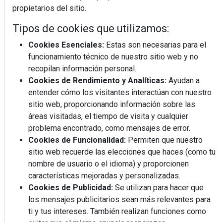
propietarios del sitio.
Mujer del mes: Boticaria García, la farmacéutica que
Tipos de cookies que utilizamos:
habla con el corazón
Cookies Esenciales:
Estas son necesarias para el
funcionamiento técnico de nuestro sitio web y no
recopilan información personal.
Cookies de Rendimiento y Analíticas:
Ayudan a
entender cómo los visitantes interactúan con nuestro
sitio web, proporcionando información sobre las
áreas visitadas, el tiempo de visita y cualquier
problema encontrado, como mensajes de error.
Cookies de Funcionalidad:
Permiten que nuestro
sitio web recuerde las elecciones que haces (como tu
nombre de usuario o el idioma) y proporcionen
características mejoradas y personalizadas.
Cookies de Publicidad:
Se utilizan para hacer que
Colágeno, vitamina C y otros activos ¿son más
los mensajes publicitarios sean más relevantes para
efectivos en la piel o en suplementos orales?
ti y tus intereses. También realizan funciones como