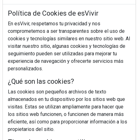
es/help/17442/windows-internet-explorer-
Política de Cookies de esVivir
delete-manage-cookies
Safari:
En esVivir, respetamos tu privacidad y nos
https://support.apple.com/es-
comprometemos a ser transparentes sobre el uso de
es/guide/safari/sfri11471/mac
cookies y tecnologías similares en nuestro sitio web. Al
Opera:
visitar nuestro sitio, algunas cookies y tecnologías de
https://help.opera.com/es/latest/web-
seguimiento pueden ser utilizadas para mejorar tu
preferences/#cookies
experiencia de navegación y ofrecerte servicios más
personalizados.
La desactivación de cookies puede afectar al
correcto funcionamiento de determinadas
¿Qué son las cookies?
funcionalidades del sitio web.
Las cookies son pequeños archivos de texto
6. ACTUALIZACIONES Y CAMBIOS
almacenados en tu dispositivo por los sitios web que
visitas. Estas se utilizan ampliamente para hacer que
EN LA POLÍTICA DE COOKIES
los sitios web funcionen, o funcionen de manera más
PUBLIMAS DIGITAL SLU podrá modificar la
eficiente, así como para proporcionar información a los
presente Política de Cookies en función de
propietarios del sitio.
exigencias legislativas o reglamentarias, o con