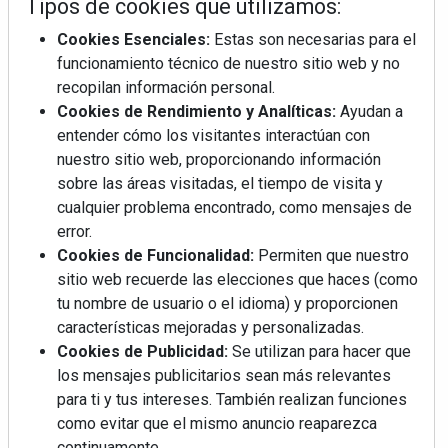
la finalidad de adaptarla a las instrucciones
Tipos de cookies que utilizamos:
dictadas por las autoridades de control. Se
Cookies Esenciales:
Estas son necesarias para el
recomienda al usuario revisar periódicamente
funcionamiento técnico de nuestro sitio web y no
esta política.
recopilan información personal.
Cookies de Rendimiento y Analíticas:
Ayudan a
entender cómo los visitantes interactúan con
nuestro sitio web, proporcionando información
sobre las áreas visitadas, el tiempo de visita y
cualquier problema encontrado, como mensajes de
error.
Cookies de Funcionalidad:
Permiten que nuestro
sitio web recuerde las elecciones que haces (como
tu nombre de usuario o el idioma) y proporcionen
características mejoradas y personalizadas.
Cookies de Publicidad:
Se utilizan para hacer que
los mensajes publicitarios sean más relevantes
para ti y tus intereses. También realizan funciones
como evitar que el mismo anuncio reaparezca
continuamente.