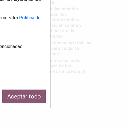
saborea
Las rodillas también
envejecen: los
a nuestra
Política de
tratamientos médico-
estéticos, en cabina y
cosméticos que las
rejuvenecen
Calor y tensión arterial: las
 mencionadas
claves para cuidar tu
organismo
Repasamos los looks
tendencia de los
jugadores de La Roja (I)
Aceptar todo