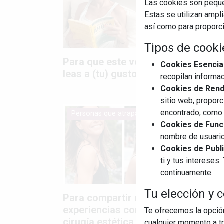
Las cookies son pequeñ
Estas se utilizan ampl
así como para proporcio
Tipos de cooki
Para que este verano
Para 
Cookies Esencia
leas a (tu) gusto
quién 
recopilan informac
Cookies de Rendi
sitio web, proporc
encontrado, como 
Personas que atrapan
Perso
Cookies de Funci
nombre de usuario
Cookies de Publi
ti y tus interese
continuamente.
Tu elección y c
Para compartir mis
Para 
experiencias con la
experi
Te ofrecemos la opción
cirugía estética
retoq
cualquier momento a tr