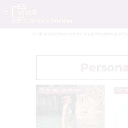
ESTILOS DE VIDA QUE ATRAPAN
esMujer
esTendencia
esSalud
esVida
esLujo
Tu
Persona
Personas que atrapan
Perso