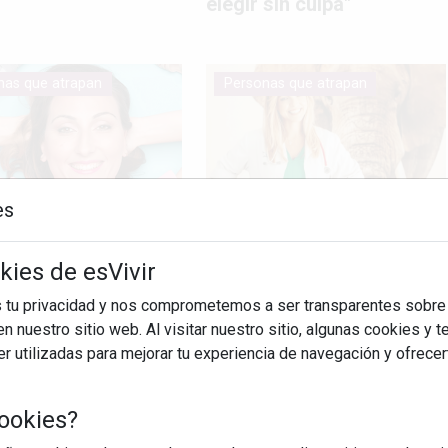
elegir sin culpa"
nas que atrapan
Personas que atrapan
es
 del Mes de
Lucía, mi pediatra:
kies de esVivir
re: Neus Moya y
cuando la ciencia, la
olución con el
maternidad y la
s tu privacidad y nos comprometemos a ser transparentes sobre
do respetuoso
divulgación se dan la
n nuestro sitio web. Al visitar nuestro sitio, algunas cookies y 
mano
 utilizadas para mejorar tu experiencia de navegación y ofrece
nas que atrapan
Actualidad
ookies?