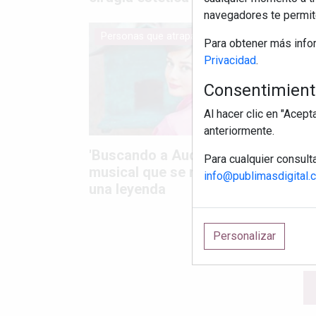
navegadores te permite
Personas que atrapan
Perso
Para obtener más info
Privacidad
.
Consentimiento
Al hacer clic en "Acep
anteriormente.
Para 
'Buscando a Audrey', el
Para cualquier consult
vida c
musical que se merece
info@publimasdigital.
actitu
una leyenda
Personalizar