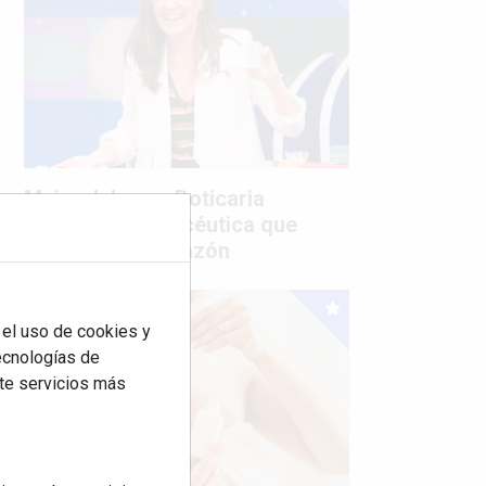
Mujer del mes: Boticaria
García, la farmacéutica que
habla con el corazón
 el uso de cookies y
tecnologías de
rte servicios más