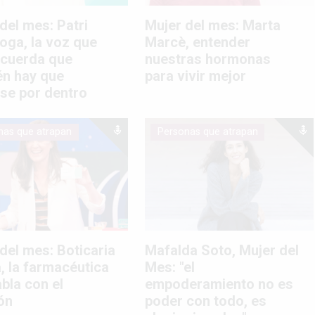
del mes: Patri
Mujer del mes: Marta
oga, la voz que
Marcè, entender
ecuerda que
nuestras hormonas
én hay que
para vivir mejor
se por dentro
nas que atrapan
Personas que atrapan
Mafalda Soto, Mujer del
del mes: Boticaria
Mes: "el
, la farmacéutica
empoderamiento no es
bla con el
poder con todo, es
ón