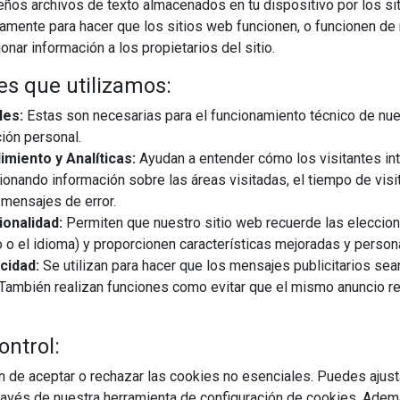
os archivos de texto almacenados en tu dispositivo por los sit
iamente para hacer que los sitios web funcionen, o funcionen de
nar información a los propietarios del sitio.
es que utilizamos:
que decidas a
Para que decidas a
les:
Estas son necesarias para el funcionamiento técnico de nue
seguir. Parte 2
quién seguir
ión personal.
miento y Analíticas:
Ayudan a entender cómo los visitantes in
ionando información sobre las áreas visitadas, el tiempo de visi
mensajes de error.
nas que atrapan
Personas que atrapan
onalidad:
Permiten que nuestro sitio web recuerde las eleccio
 o el idioma) y proporcionen características mejoradas y person
cidad:
Se utilizan para hacer que los mensajes publicitarios se
s. También realizan funciones como evitar que el mismo anuncio 
ontrol:
Para alimentar cuerpo y
compartir mis
mente de manera
encias con los
 de aceptar o rechazar las cookies no esenciales. Puedes ajust
saludable
ues estéticos
avés de nuestra herramienta de configuración de cookies. Ademá