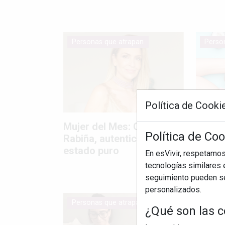
Personas que atrapan
Perso
Política de Cooki
Mujer del Mes: Chincha
Mujer
Política de Coo
Rabiña, autenticidad en
Octub
estado puro
su rev
En esVivir, respetamo
calza
tecnologías similares e
seguimiento pueden ser
personalizados.
Personas que atrapan
Perso
¿Qué son las c