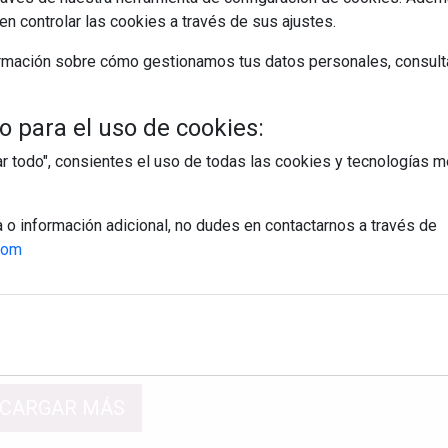
n controlar las cookies a través de sus ajustes.
nas que atrapan
Personas que atrapan
rmación sobre cómo gestionamos tus datos personales, consult
 para el uso de cookies:
tar todo", consientes el uso de todas las cookies y tecnologías
que enfoques la
Para que la belleza sea
a o información adicional, no dudes en contactarnos a través de
on mirada y
resultado de tu
com
d positiva
bienestar
CARGAR MÁS