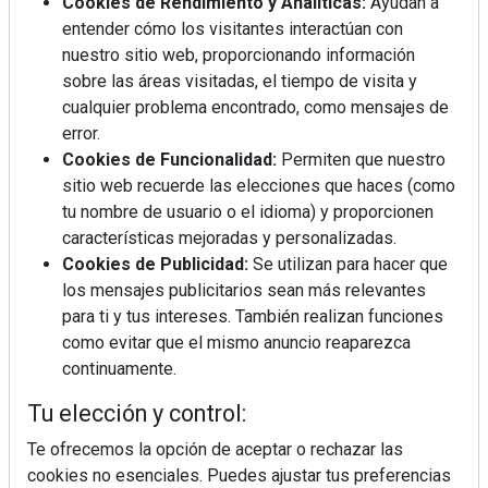
Cookies de Rendimiento y Analíticas:
Ayudan a
entender cómo los visitantes interactúan con
nuestro sitio web, proporcionando información
Mujer del mes: Boticaria García, la farmacéutica que
sobre las áreas visitadas, el tiempo de visita y
habla con el corazón
cualquier problema encontrado, como mensajes de
error.
Cookies de Funcionalidad:
Permiten que nuestro
sitio web recuerde las elecciones que haces (como
tu nombre de usuario o el idioma) y proporcionen
características mejoradas y personalizadas.
Cookies de Publicidad:
Se utilizan para hacer que
los mensajes publicitarios sean más relevantes
para ti y tus intereses. También realizan funciones
como evitar que el mismo anuncio reaparezca
continuamente.
Tu elección y control:
Te ofrecemos la opción de aceptar o rechazar las
Colágeno, vitamina C y otros activos ¿son más
cookies no esenciales. Puedes ajustar tus preferencias
efectivos en la piel o en suplementos orales?