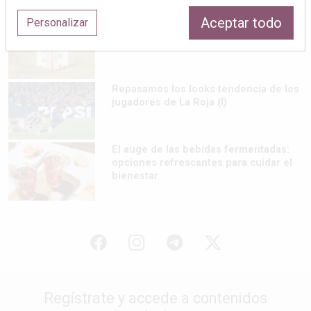
Aceptar todo
Personalizar
Calor y tensión arterial: las claves para
cuidar tu organismo
Repasamos los looks tendencia de los
jugadores de La Roja (I)
El auge de las bebidas fermentadas:
opciones refrescantes para cuidar el
bienestar
Regístrate y accede a contenidos