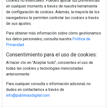
cookies no esenciales. Puedes ajustar tus preferencias
efectivos en la piel o en suplementos orales?
en cualquier momento a través de nuestra herramienta
de configuración de cookies. Además, la mayoría de los
navegadores te permiten controlar las cookies a través
de sus ajustes.
MÁS LEÍDOS
Para obtener más información sobre cómo gestionamos
5 errores que debes evitar antes de un
viaje en coche este verano
tus datos personales, consulta nuestra
Política de
Privacidad
.
Consentimiento para el uso de cookies:
Ideas fáciles para llevar de picnic este
verano
Al hacer clic en "Aceptar todo", consientes el uso de
todas las cookies y tecnologías mencionadas
anteriormente.
Cenas de verano ligeras que se
preparan sin encender el horno
Para cualquier consulta o información adicional, no
dudes en contactarnos a través de
info@publimasdigital.com
Finca La Plaza: el restaurante de Ibiza
donde el lujo silencioso se saborea