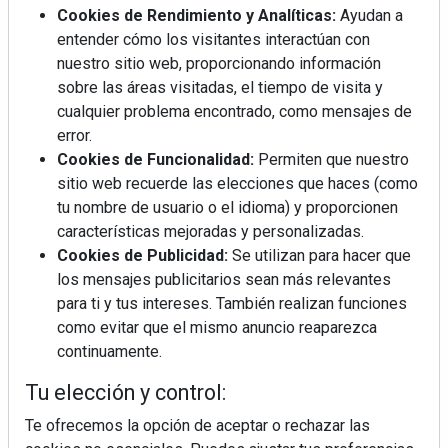
Cookies de Rendimiento y Analíticas:
Ayudan a
entender cómo los visitantes interactúan con
nuestro sitio web, proporcionando información
Mujer del mes: Boticaria García, la farmacéutica que
sobre las áreas visitadas, el tiempo de visita y
habla con el corazón
cualquier problema encontrado, como mensajes de
error.
Cookies de Funcionalidad:
Permiten que nuestro
sitio web recuerde las elecciones que haces (como
tu nombre de usuario o el idioma) y proporcionen
características mejoradas y personalizadas.
Cookies de Publicidad:
Se utilizan para hacer que
los mensajes publicitarios sean más relevantes
para ti y tus intereses. También realizan funciones
como evitar que el mismo anuncio reaparezca
continuamente.
Tu elección y control:
Te ofrecemos la opción de aceptar o rechazar las
Colágeno, vitamina C y otros activos ¿son más