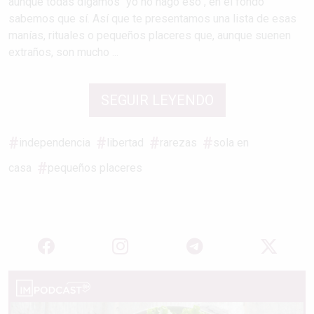
aunque todas digamos "yo no hago eso", en el fondo
sabemos que sí. Así que te presentamos una lista de esas
manías, rituales o pequeños placeres que, aunque suenen
extraños, son mucho ...
SEGUIR LEYENDO
independencia
libertad
rarezas
sola en
casa
pequeños placeres