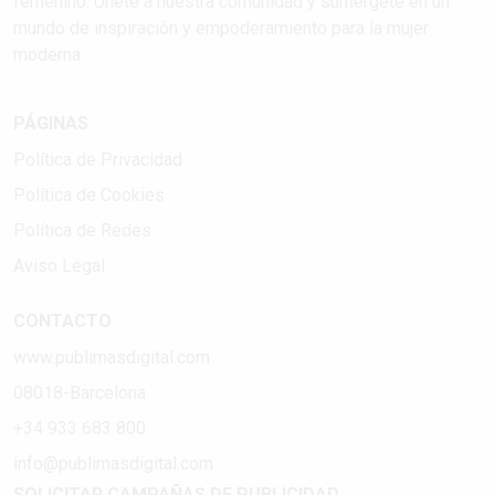
femenino. Únete a nuestra comunidad y sumérgete en un
mundo de inspiración y empoderamiento para la mujer
moderna.
PÁGINAS
Política de Privacidad
Política de Cookies
Política de Redes
Aviso Legal
CONTACTO
www.publimasdigital.com
08018-Barcelona
+34 933 683 800
info@publimasdigital.com
SOLICITAR CAMPAÑAS DE PUBLICIDAD