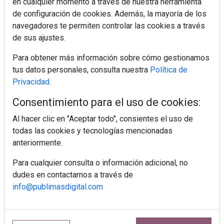
en cualquier momento a través de nuestra herramienta
de configuración de cookies. Además, la mayoría de los
navegadores te permiten controlar las cookies a través
MÁS LEÍDOS
de sus ajustes.
5 errores que debes evitar antes de un
viaje en coche este verano
Para obtener más información sobre cómo gestionamos
tus datos personales, consulta nuestra
Política de
Privacidad
.
Ideas fáciles para llevar de picnic este
Consentimiento para el uso de cookies:
verano
Al hacer clic en "Aceptar todo", consientes el uso de
todas las cookies y tecnologías mencionadas
Cenas de verano ligeras que se
anteriormente.
preparan sin encender el horno
Para cualquier consulta o información adicional, no
dudes en contactarnos a través de
Finca La Plaza: el restaurante de Ibiza
info@publimasdigital.com
donde el lujo silencioso se saborea
Calor y tensión arterial: las claves para