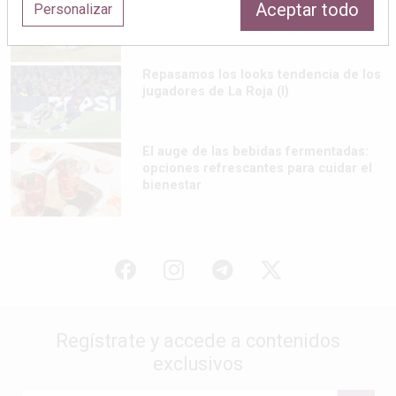
Aceptar todo
Personalizar
cuidar tu organismo
Repasamos los looks tendencia de los
jugadores de La Roja (I)
El auge de las bebidas fermentadas:
opciones refrescantes para cuidar el
bienestar
Regístrate y accede a contenidos
exclusivos