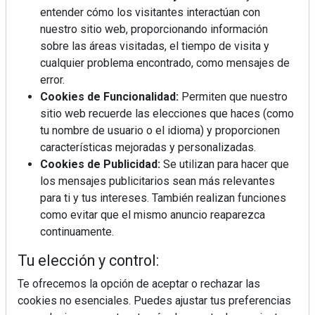
entender cómo los visitantes interactúan con
nuestro sitio web, proporcionando información
Mujer del mes: Boticaria García, la farmacéutica que
habla con el corazón
sobre las áreas visitadas, el tiempo de visita y
cualquier problema encontrado, como mensajes de
error.
Cookies de Funcionalidad:
Permiten que nuestro
sitio web recuerde las elecciones que haces (como
tu nombre de usuario o el idioma) y proporcionen
características mejoradas y personalizadas.
Cookies de Publicidad:
Se utilizan para hacer que
los mensajes publicitarios sean más relevantes
para ti y tus intereses. También realizan funciones
como evitar que el mismo anuncio reaparezca
continuamente.
Tu elección y control:
Colágeno, vitamina C y otros activos ¿son más
Te ofrecemos la opción de aceptar o rechazar las
efectivos en la piel o en suplementos orales?
cookies no esenciales. Puedes ajustar tus preferencias