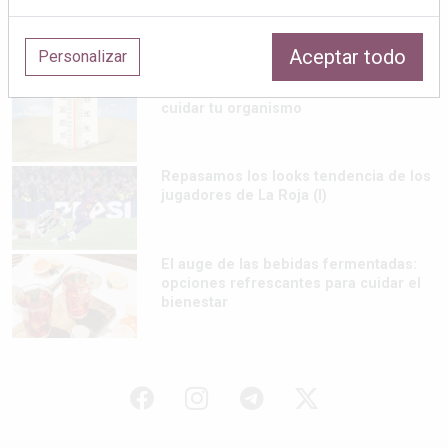
Finca La Plaza: el restaurante de Ibiza
donde el lujo silencioso se saborea
Aceptar todo
Personalizar
Calor y tensión arterial: las claves para
cuidar tu organismo
Repasamos los looks tendencia de los
jugadores de La Roja (I)
El auge de las bebidas fermentadas:
opciones refrescantes para cuidar el
bienestar