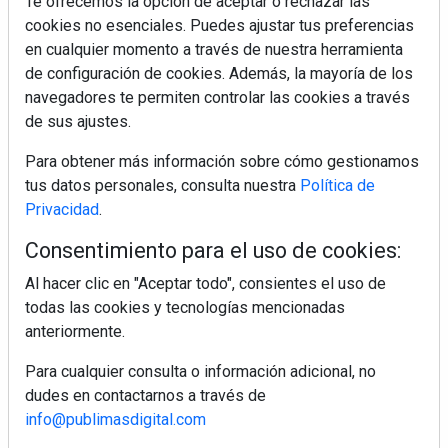
Te ofrecemos la opción de aceptar o rechazar las
cookies no esenciales. Puedes ajustar tus preferencias
Colágeno, vitamina C y otros activos ¿son más
en cualquier momento a través de nuestra herramienta
efectivos en la piel o en suplementos orales?
de configuración de cookies. Además, la mayoría de los
navegadores te permiten controlar las cookies a través
de sus ajustes.
MÁS LEÍDOS
Para obtener más información sobre cómo gestionamos
tus datos personales, consulta nuestra
Política de
5 errores que debes evitar antes de un
viaje en coche este verano
Privacidad
.
Consentimiento para el uso de cookies:
Ideas fáciles para llevar de picnic este
Al hacer clic en "Aceptar todo", consientes el uso de
verano
todas las cookies y tecnologías mencionadas
anteriormente.
Cenas de verano ligeras que se
Para cualquier consulta o información adicional, no
preparan sin encender el horno
dudes en contactarnos a través de
info@publimasdigital.com