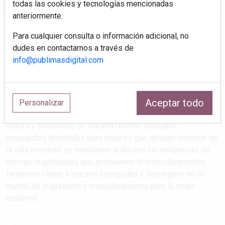
todas las cookies y tecnologías mencionadas
anteriormente.
Para cualquier consulta o información adicional, no
dudes en contactarnos a través de
info@publimasdigital.com
Aceptar todo
Estilos de vida que atrapan
Personalizar
Explora las últimas tendencias en salud, maternidad, viajes,
cultura y feminismo en nuestra revista. Descubre
propuestas diseñadas para mujeres que desean disfrutar de
la vida mientras se mantienen al día con las tendencias de
marcas respetuosas que promueven el empoderamiento
femenino. Únete a nuestra comunidad y sumérgete en un
mundo de inspiración y empoderamiento para la mujer
moderna.