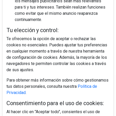
los mensajes publicitarios sean más relevantes
para ti y tus intereses. También realizan funciones
como evitar que el mismo anuncio reaparezca
continuamente.
Colágeno, vitamina C y otros activos ¿son más
Tu elección y control:
efectivos en la piel o en suplementos orales?
Te ofrecemos la opción de aceptar o rechazar las
cookies no esenciales. Puedes ajustar tus preferencias
en cualquier momento a través de nuestra herramienta
de configuración de cookies. Además, la mayoría de los
navegadores te permiten controlar las cookies a través
de sus ajustes.
Para obtener más información sobre cómo gestionamos
Regístrate y accede a contenidos
tus datos personales, consulta nuestra
Política de
exclusivos
Privacidad
.
Consentimiento para el uso de cookies:
Correo electrónico
Al hacer clic en "Aceptar todo", consientes el uso de