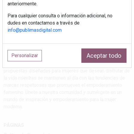
anteriormente.
Para cualquier consulta o información adicional, no
dudes en contactarnos a través de
info@publimasdigital.com
Estilos de vida que atrapan
Aceptar todo
Personalizar
Explora las últimas tendencias en salud, maternidad, viajes,
cultura y feminismo en nuestra revista. Descubre
propuestas diseñadas para mujeres que desean disfrutar de
la vida mientras se mantienen al día con las tendencias de
marcas respetuosas que promueven el empoderamiento
femenino. Únete a nuestra comunidad y sumérgete en un
mundo de inspiración y empoderamiento para la mujer
moderna.
PÁGINAS