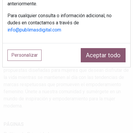
anteriormente.
Para cualquier consulta o información adicional, no
dudes en contactarnos a través de
info@publimasdigital.com
Estilos de vida que atrapan
Aceptar todo
Personalizar
Explora las últimas tendencias en salud, maternidad, viajes,
cultura y feminismo en nuestra revista. Descubre
propuestas diseñadas para mujeres que desean disfrutar de
la vida mientras se mantienen al día con las tendencias de
marcas respetuosas que promueven el empoderamiento
femenino. Únete a nuestra comunidad y sumérgete en un
mundo de inspiración y empoderamiento para la mujer
moderna.
PÁGINAS