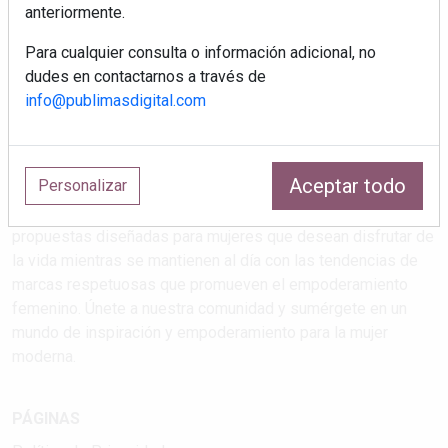
anteriormente.
Para cualquier consulta o información adicional, no
dudes en contactarnos a través de
info@publimasdigital.com
Estilos de vida que atrapan
Aceptar todo
Personalizar
Explora las últimas tendencias en salud, maternidad, viajes,
cultura y feminismo en nuestra revista. Descubre
propuestas diseñadas para mujeres que desean disfrutar de
la vida mientras se mantienen al día con las tendencias de
marcas respetuosas que promueven el empoderamiento
femenino. Únete a nuestra comunidad y sumérgete en un
mundo de inspiración y empoderamiento para la mujer
moderna.
PÁGINAS