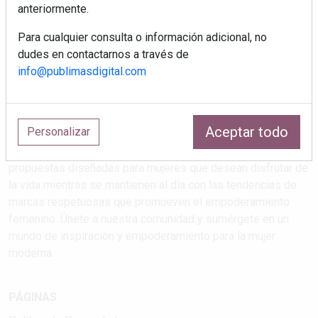
anteriormente.
Para cualquier consulta o información adicional, no
dudes en contactarnos a través de
info@publimasdigital.com
Estilos de vida que atrapan
Aceptar todo
Personalizar
Explora las últimas tendencias en salud, maternidad, viajes,
cultura y feminismo en nuestra revista. Descubre
propuestas diseñadas para mujeres que desean disfrutar de
la vida mientras se mantienen al día con las tendencias de
marcas respetuosas que promueven el empoderamiento
femenino. Únete a nuestra comunidad y sumérgete en un
mundo de inspiración y empoderamiento para la mujer
moderna.
PÁGINAS