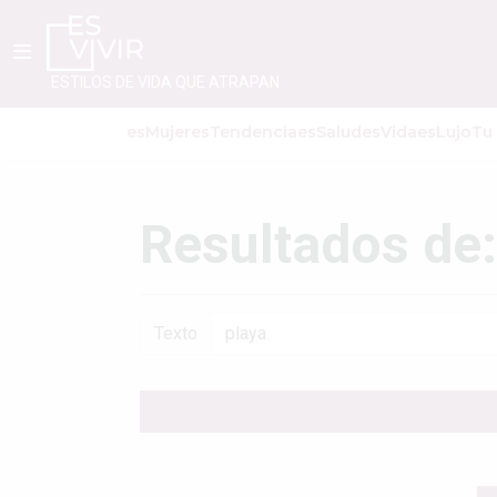
ESTILOS DE VIDA QUE ATRAPAN
esMujer
esTendencia
esSalud
esVida
esLujo
Tu
Resultados de:
Texto