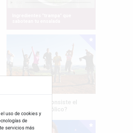
Ingredientes "trampa" que
sabotean tu ensalada
¿Sabes en qué consiste el
síndrome metabólico?
 el uso de cookies y
tecnologías de
rte servicios más