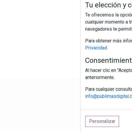
Tu elección y c
Te ofrecemos la opción
cualquier momento a tr
navegadores te permite
Para obtener más info
Privacidad
.
Consentimiento
Al hacer clic en "Acep
anteriormente.
Para cualquier consult
R
info@publimasdigital.
Personalizar