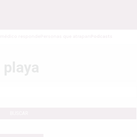
 médico responde
Personas que atrapan
Podcasts
 playa
BUSCAR