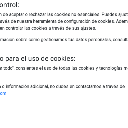
ontrol:
 de aceptar o rechazar las cookies no esenciales. Puedes ajust
avés de nuestra herramienta de configuración de cookies. Ademá
n controlar las cookies a través de sus ajustes.
rmación sobre cómo gestionamos tus datos personales, consult
 para el uso de cookies:
tar todo", consientes el uso de todas las cookies y tecnologías
a o información adicional, no dudes en contactarnos a través de
egístrate y accede a contenidos exclusiv
com
Correo electrónico