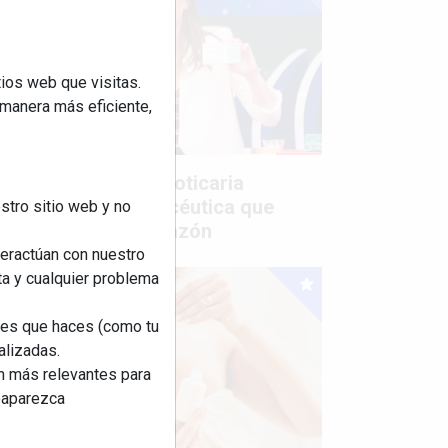
ios web que visitas.
 manera más eficiente,
Mujer del mes: Boticaria
García, la farmacéutica que
stro sitio web y no
habla con el corazón
teractúan con nuestro
ta y cualquier problema
nes que haces (como tu
alizadas.
an más relevantes para
reaparezca