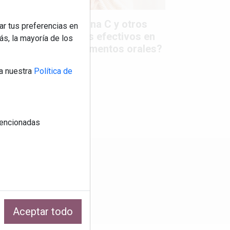
Colágeno, vitamina C y otros
ar tus preferencias en
activos ¿son más efectivos en
s, la mayoría de los
la piel o en suplementos orales?
a nuestra
Política de
 mencionadas
os
Aceptar todo