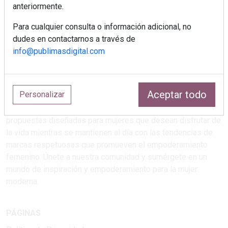
anteriormente.
Para cualquier consulta o información adicional, no
dudes en contactarnos a través de
info@publimasdigital.com
Estilos de vida que atrapan
Aceptar todo
Personalizar
Explora las últimas tendencias en salud, maternidad, viajes,
cultura y feminismo en nuestra revista. Descubre
propuestas diseñadas para mujeres que desean disfrutar de
la vida mientras se mantienen al día con las tendencias de
marcas respetuosas que promueven el empoderamiento
femenino. Únete a nuestra comunidad y sumérgete en un
mundo de inspiración y empoderamiento para la mujer
moderna.
PÁGINAS