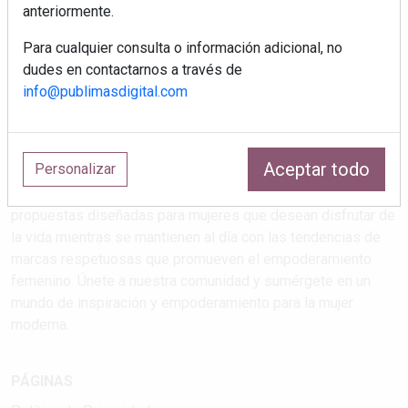
anteriormente.
Para cualquier consulta o información adicional, no
dudes en contactarnos a través de
info@publimasdigital.com
Estilos de vida que atrapan
Aceptar todo
Personalizar
Explora las últimas tendencias en salud, maternidad, viajes,
cultura y feminismo en nuestra revista. Descubre
propuestas diseñadas para mujeres que desean disfrutar de
la vida mientras se mantienen al día con las tendencias de
marcas respetuosas que promueven el empoderamiento
femenino. Únete a nuestra comunidad y sumérgete en un
mundo de inspiración y empoderamiento para la mujer
moderna.
PÁGINAS