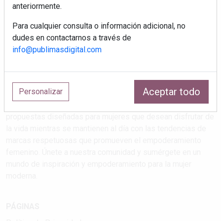
anteriormente.
Para cualquier consulta o información adicional, no
dudes en contactarnos a través de
info@publimasdigital.com
Estilos de vida que atrapan
Aceptar todo
Personalizar
Explora las últimas tendencias en salud, maternidad, viajes,
cultura y feminismo en nuestra revista. Descubre
propuestas diseñadas para mujeres que desean disfrutar de
la vida mientras se mantienen al día con las tendencias de
marcas respetuosas que promueven el empoderamiento
femenino. Únete a nuestra comunidad y sumérgete en un
mundo de inspiración y empoderamiento para la mujer
moderna.
PÁGINAS