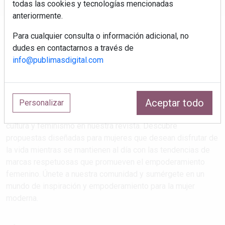
todas las cookies y tecnologías mencionadas
anteriormente.
Para cualquier consulta o información adicional, no
dudes en contactarnos a través de
info@publimasdigital.com
Aceptar todo
Estilos de vida que atrapan
Personalizar
Explora las últimas tendencias en salud, maternidad, viajes,
cultura y feminismo en nuestra revista. Descubre
propuestas diseñadas para mujeres que desean disfrutar de
la vida mientras se mantienen al día con las tendencias de
marcas respetuosas que promueven el empoderamiento
femenino. Únete a nuestra comunidad y sumérgete en un
mundo de inspiración y empoderamiento para la mujer
moderna.