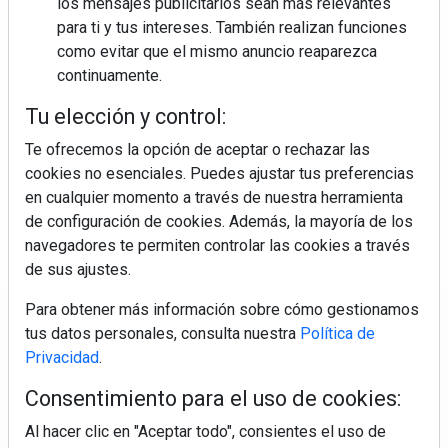
los mensajes publicitarios sean más relevantes
para ti y tus intereses. También realizan funciones
como evitar que el mismo anuncio reaparezca
continuamente.
Colágeno, vitamina C y otros activos ¿son más
Tu elección y control:
efectivos en la piel o en suplementos orales?
Te ofrecemos la opción de aceptar o rechazar las
cookies no esenciales. Puedes ajustar tus preferencias
en cualquier momento a través de nuestra herramienta
de configuración de cookies. Además, la mayoría de los
navegadores te permiten controlar las cookies a través
de sus ajustes.
Para obtener más información sobre cómo gestionamos
Regístrate y accede a contenidos
tus datos personales, consulta nuestra
Política de
exclusivos
Privacidad
.
Consentimiento para el uso de cookies:
Correo electrónico
Al hacer clic en "Aceptar todo", consientes el uso de