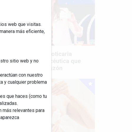
ios web que visitas.
 manera más eficiente,
Mujer del mes: Boticaria
García, la farmacéutica que
stro sitio web y no
habla con el corazón
teractúan con nuestro
ta y cualquier problema
nes que haces (como tu
alizadas.
an más relevantes para
reaparezca