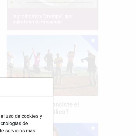
Ingredientes "trampa" que
sabotean tu ensalada
¿Sabes en qué consiste el
síndrome metabólico?
 el uso de cookies y
tecnologías de
rte servicios más