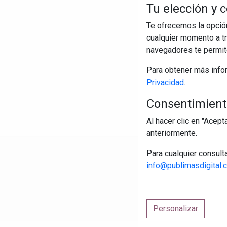
Tu elección y c
Te ofrecemos la opción
cualquier momento a tr
navegadores te permite
Para obtener más info
Privacidad
.
Consentimiento
Al hacer clic en "Acep
anteriormente.
Para cualquier consult
R
info@publimasdigital.
Personalizar