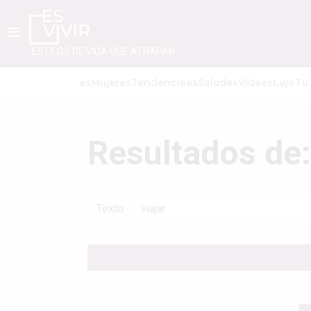
ESTILOS DE VIDA QUE ATRAPAN
esMujer
esTendencia
esSalud
esVida
esLujo
Tu
Resultados de:
Texto