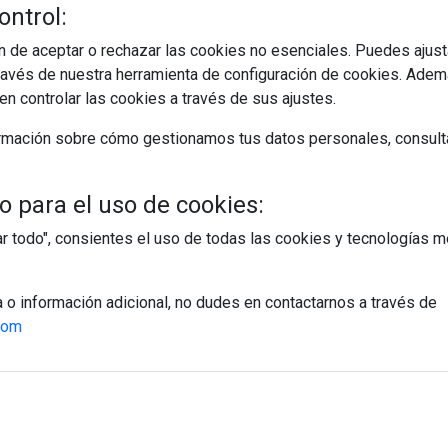
ontrol:
 de aceptar o rechazar las cookies no esenciales. Puedes ajust
avés de nuestra herramienta de configuración de cookies. Ademá
n controlar las cookies a través de sus ajustes.
rmación sobre cómo gestionamos tus datos personales, consult
 para el uso de cookies:
tar todo", consientes el uso de todas las cookies y tecnologías
a o información adicional, no dudes en contactarnos a través de
egístrate y accede a contenidos exclusiv
com
Correo electrónico