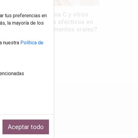
Colágeno, vitamina C y otros
ar tus preferencias en
activos ¿son más efectivos en
s, la mayoría de los
la piel o en suplementos orales?
a nuestra
Política de
 mencionadas
os
Aceptar todo