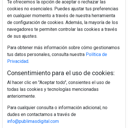
Te ofrecemos la opción de aceptar o rechazar las
cookies no esenciales. Puedes ajustar tus preferencias
en cualquier momento a través de nuestra herramienta
Colágeno, vitamina C y otros activos ¿son más
efectivos en la piel o en suplementos orales?
de configuración de cookies. Además, la mayoría de los
navegadores te permiten controlar las cookies a través
de sus ajustes.
MÁS LEÍDOS
Para obtener más información sobre cómo gestionamos
tus datos personales, consulta nuestra
Política de
5 errores que debes evitar antes de un
Privacidad
.
viaje en coche este verano
Consentimiento para el uso de cookies:
Ideas fáciles para llevar de picnic este
Al hacer clic en "Aceptar todo", consientes el uso de
verano
todas las cookies y tecnologías mencionadas
anteriormente.
Calor y tensión arterial: las claves para
Para cualquier consulta o información adicional, no
cuidar tu organismo
dudes en contactarnos a través de
info@publimasdigital.com