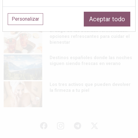
Repasamos los looks tendencia de los
jugadores de La Roja (I)
Aceptar todo
Personalizar
El auge de las bebidas fermentadas:
opciones refrescantes para cuidar el
bienestar
Destinos españoles donde las noches
siguen siendo frescas en verano
Los tres activos que pueden devolver
la firmeza a tu piel