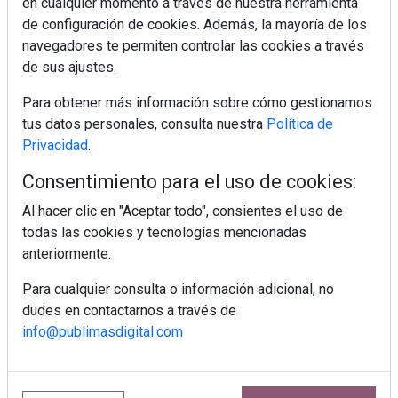
en cualquier momento a través de nuestra herramienta
de configuración de cookies. Además, la mayoría de los
navegadores te permiten controlar las cookies a través
MÁS LEÍDOS
de sus ajustes.
5 errores que debes evitar antes de un
viaje en coche este verano
Para obtener más información sobre cómo gestionamos
tus datos personales, consulta nuestra
Política de
Privacidad
.
Ideas fáciles para llevar de picnic este
Consentimiento para el uso de cookies:
verano
Al hacer clic en "Aceptar todo", consientes el uso de
todas las cookies y tecnologías mencionadas
Cenas de verano ligeras que se
anteriormente.
preparan sin encender el horno
Para cualquier consulta o información adicional, no
dudes en contactarnos a través de
Finca La Plaza: el restaurante de Ibiza
info@publimasdigital.com
donde el lujo silencioso se saborea
Calor y tensión arterial: las claves para