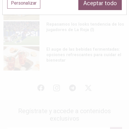
Aceptar todo
Personalizar
cuidar tu organismo
Repasamos los looks tendencia de los
jugadores de La Roja (I)
El auge de las bebidas fermentadas:
opciones refrescantes para cuidar el
bienestar
Regístrate y accede a contenidos
exclusivos