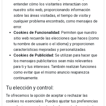
entender cómo los visitantes interactúan con
nuestro sitio web, proporcionando información
Mujer del mes: Boticaria García, la farmacéutica que
habla con el corazón
sobre las áreas visitadas, el tiempo de visita y
cualquier problema encontrado, como mensajes de
error.
Cookies de Funcionalidad:
Permiten que nuestro
sitio web recuerde las elecciones que haces (como
tu nombre de usuario o el idioma) y proporcionen
características mejoradas y personalizadas.
Cookies de Publicidad:
Se utilizan para hacer que
los mensajes publicitarios sean más relevantes
para ti y tus intereses. También realizan funciones
como evitar que el mismo anuncio reaparezca
continuamente.
Tu elección y control:
Colágeno, vitamina C y otros activos ¿son más
Te ofrecemos la opción de aceptar o rechazar las
efectivos en la piel o en suplementos orales?
cookies no esenciales. Puedes ajustar tus preferencias