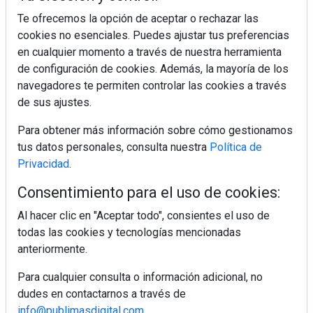
Te ofrecemos la opción de aceptar o rechazar las
cookies no esenciales. Puedes ajustar tus preferencias
en cualquier momento a través de nuestra herramienta
de configuración de cookies. Además, la mayoría de los
Colágeno, vitamina C y otros activos ¿son más
efectivos en la piel o en suplementos orales?
navegadores te permiten controlar las cookies a través
de sus ajustes.
Para obtener más información sobre cómo gestionamos
MÁS LEÍDOS
tus datos personales, consulta nuestra
Política de
Privacidad
.
5 errores que debes evitar antes de un
viaje en coche este verano
Consentimiento para el uso de cookies:
Al hacer clic en "Aceptar todo", consientes el uso de
Ideas fáciles para llevar de picnic este
todas las cookies y tecnologías mencionadas
verano
anteriormente.
Para cualquier consulta o información adicional, no
Cenas de verano ligeras que se
dudes en contactarnos a través de
preparan sin encender el horno
info@publimasdigital.com