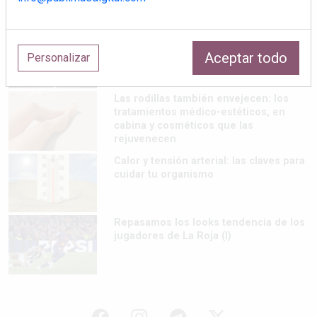
Finca La Plaza: el restaurante de Ibiza
donde el lujo silencioso se saborea
Aceptar todo
Personalizar
Las rodillas también envejecen: los
tratamientos médico-estéticos, en
cabina y cosméticos que las
rejuvenecen
Calor y tensión arterial: las claves para
cuidar tu organismo
Repasamos los looks tendencia de los
jugadores de La Roja (I)