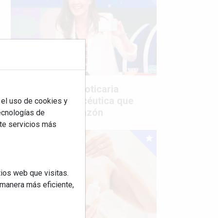
Mujer del mes: Boticaria
García, la farmacéutica que
 el uso de cookies y
habla con el corazón
tecnologías de
rte servicios más
ios web que visitas.
 manera más eficiente,