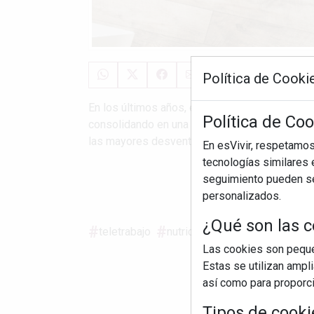
Política de Cooki
En los últimos años, especialmente tras el con
Política de Coo
consolidando en una gran parte de los entorno
las mayores desventajas de trabajar desde casa
En esVivir, respetamo
tecnologías similares e
seguimiento pueden ser
S
personalizados.
¿Qué son las c
teletrabajo
nutrición
vitamina d
salu
Las cookies son pequeñ
Estas se utilizan ampl
así como para proporcio
Tipos de cooki