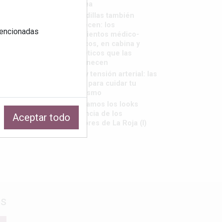
saborea
Las rodillas también
envejecen: los
 mencionadas
tratamientos médico-
estéticos, en cabina y
cosméticos que las
rejuvenecen
Calor y tensión arterial: las
claves para cuidar tu
organismo
Repasamos los looks
tendencia de los
Aceptar todo
jugadores de La Roja (I)
os