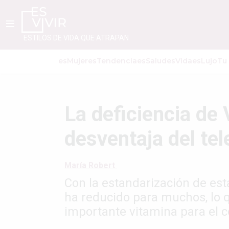
ESTILOS DE VIDA QUE ATRAPAN
esMujer
esTendencia
esSalud
esVida
esLujo
Tu
La deficiencia de
desventaja del tel
María Robert
Con la estandarización de esta
ha reducido para muchos, lo q
importante vitamina para el 