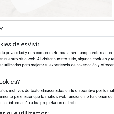
16/04/2025
es
finamiento por la pandemia, el teletrabajo se ha ido
kies de esVivir
s laborales, sobre todo en los de oficina. Sin embargo, una de
 es la significativa reducción de la exposición a ...
s tu privacidad y nos comprometemos a ser transparentes sobre
n nuestro sitio web. Al visitar nuestro sitio, algunas cookies y 
 utilizadas para mejorar tu experiencia de navegación y ofrece
EGUIR LEYENDO
ookies?
d
bienestar
suplementos alimenticios
os archivos de texto almacenados en tu dispositivo por los sit
iamente para hacer que los sitios web funcionen, o funcionen de
nar información a los propietarios del sitio.
es que utilizamos: