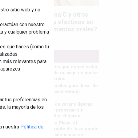
stro sitio web y no
Colágeno, vitamina C y otros
activos ¿son más efectivos en
teractúan con nuestro
la piel o en suplementos orales?
ta y cualquier problema
nes que haces (como tu
alizadas.
MÁS LEÍDOS
an más relevantes para
5 errores que debes evitar
reaparezca
antes de un viaje en coche
este verano
Ideas fáciles para llevar de
picnic este verano
ar tus preferencias en
Cenas de verano ligeras
s, la mayoría de los
que se preparan sin
encender el horno
Finca La Plaza: el
a nuestra
Política de
restaurante de Ibiza donde
el lujo silencioso se