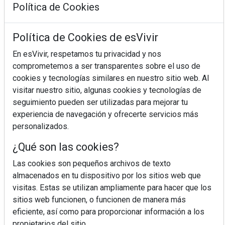
Política de Cookies
Mujer del mes: Boticaria García, la
farmacéutica que habla con el corazón
Política de Cookies de esVivir
En esVivir, respetamos tu privacidad y nos
comprometemos a ser transparentes sobre el uso de
cookies y tecnologías similares en nuestro sitio web. Al
visitar nuestro sitio, algunas cookies y tecnologías de
seguimiento pueden ser utilizadas para mejorar tu
experiencia de navegación y ofrecerte servicios más
personalizados.
¿Qué son las cookies?
Colágeno, vitamina C y otros activos
¿son más efectivos en la piel o en
Las cookies son pequeños archivos de texto
suplementos orales?
almacenados en tu dispositivo por los sitios web que
visitas. Estas se utilizan ampliamente para hacer que los
sitios web funcionen, o funcionen de manera más
MÁS LEÍDOS
eficiente, así como para proporcionar información a los
propietarios del sitio.