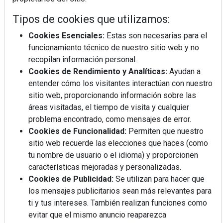
5 errores que debes evitar
antes de un viaje en coche
Tipos de cookies que utilizamos:
este verano
Ideas fáciles para llevar de
Cookies Esenciales:
Estas son necesarias para el
picnic este verano
funcionamiento técnico de nuestro sitio web y no
recopilan información personal.
Calor y tensión arterial: las
Cookies de Rendimiento y Analíticas:
Ayudan a
claves para cuidar tu
organismo
entender cómo los visitantes interactúan con nuestro
Destinos españoles donde
sitio web, proporcionando información sobre las
las noches siguen siendo
áreas visitadas, el tiempo de visita y cualquier
frescas en verano
problema encontrado, como mensajes de error.
Repasamos los looks
Cookies de Funcionalidad:
Permiten que nuestro
tendencia de los jugadores
de La Roja (I)
sitio web recuerde las elecciones que haces (como
El auge de las bebidas
tu nombre de usuario o el idioma) y proporcionen
fermentadas: opciones
características mejoradas y personalizadas.
refrescantes para cuidar el
Cookies de Publicidad:
Se utilizan para hacer que
bienestar
los mensajes publicitarios sean más relevantes para
Cómo llegar a septiembre
ti y tus intereses. También realizan funciones como
con el cabello rubio
impecable. Nos lo cuenta la
evitar que el mismo anuncio reaparezca
experta Viktoria Petrova