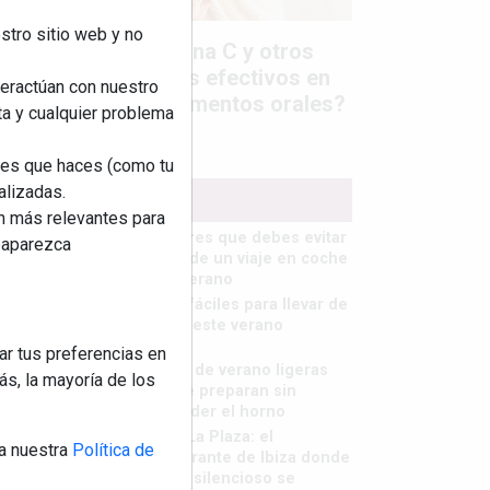
stro sitio web y no
Colágeno, vitamina C y otros
activos ¿son más efectivos en
teractúan con nuestro
la piel o en suplementos orales?
ta y cualquier problema
nes que haces (como tu
alizadas.
MÁS LEÍDOS
an más relevantes para
5 errores que debes evitar
reaparezca
antes de un viaje en coche
este verano
Ideas fáciles para llevar de
picnic este verano
ar tus preferencias en
Cenas de verano ligeras
s, la mayoría de los
que se preparan sin
encender el horno
Finca La Plaza: el
a nuestra
Política de
restaurante de Ibiza donde
el lujo silencioso se