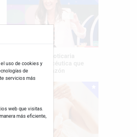
Mujer del mes: Boticaria
García, la farmacéutica que
 el uso de cookies y
habla con el corazón
tecnologías de
rte servicios más
ios web que visitas.
 manera más eficiente,