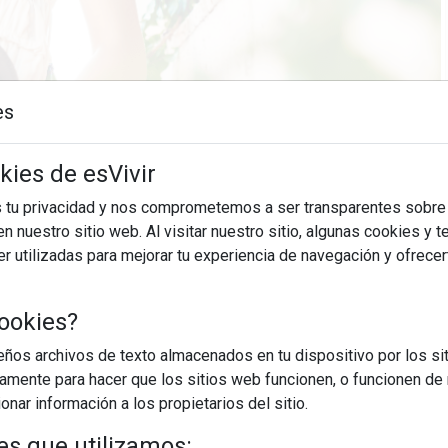
es
kies de esVivir
14/10/2025
s tu privacidad y nos comprometemos a ser transparentes sobre
n nuestro sitio web. Al visitar nuestro sitio, algunas cookies y 
ada bolso cuenta algo de quien lo lleva. Algunas mujeres
 utilizadas para mejorar tu experiencia de navegación y ofrece
edio mundo "por si acaso". Llaves, monedero, tickets arrugados,
guas… Cada objeto tiene su porqué, incluso los olvidados. Cuando
ookies?
os archivos de texto almacenados en tu dispositivo por los sit
EGUIR LEYENDO
iamente para hacer que los sitios web funcionen, o funcionen de
nar información a los propietarios del sitio.
i
ordena para soltar
es que utilizamos: