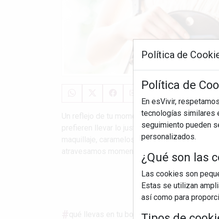
Política de Cooki
Política de Coo
En esVivir, respetamo
tecnologías similares e
Un reflejo de tu momento que estás viviendo C
seguimiento pueden ser
prefieren llevar lo justo; otras, cargan con m
personalizados.
maquillaje, caramelos, auriculares, notas anti
atravesamos momentos de estrés, ...
¿Qué son las c
Las cookies son pequeñ
S
Estas se utilizan ampl
así como para proporcio
qué llevas en tu bolso
tu bolso habla de t
Tipos de cooki