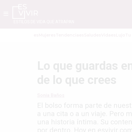
ESTILOS DE VIDA QUE ATRAPAN
esMujer
esTendencia
esSalud
esVida
esLujo
Tu
Lo que guardas en
de lo que crees
Sonia Baños
El bolso forma parte de nuestr
a una cita o a un viaje. Pero 
una historia íntima. Su cont
por dentro. Hoy en esvivir.co