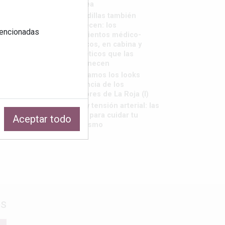
saborea
Las rodillas también
envejecen: los
 mencionadas
tratamientos médico-
estéticos, en cabina y
cosméticos que las
rejuvenecen
Repasamos los looks
tendencia de los
jugadores de La Roja (I)
Calor y tensión arterial: las
claves para cuidar tu
Aceptar todo
organismo
os