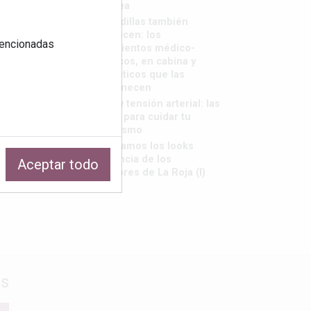
saborea
Las rodillas también
envejecen: los
 mencionadas
tratamientos médico-
estéticos, en cabina y
cosméticos que las
rejuvenecen
Calor y tensión arterial: las
claves para cuidar tu
organismo
Repasamos los looks
tendencia de los
Aceptar todo
jugadores de La Roja (I)
os