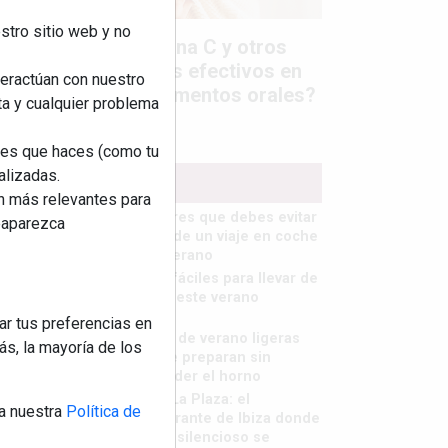
stro sitio web y no
Colágeno, vitamina C y otros
activos ¿son más efectivos en
teractúan con nuestro
la piel o en suplementos orales?
ta y cualquier problema
nes que haces (como tu
alizadas.
MÁS LEÍDOS
an más relevantes para
5 errores que debes evitar
reaparezca
antes de un viaje en coche
este verano
Ideas fáciles para llevar de
picnic este verano
ar tus preferencias en
Cenas de verano ligeras
s, la mayoría de los
que se preparan sin
encender el horno
Finca La Plaza: el
a nuestra
Política de
restaurante de Ibiza donde
el lujo silencioso se