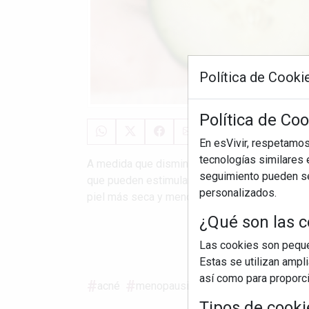
Política de Cooki
Política de Coo
En esVivir, respetamo
tecnologías similares e
A medida que disminuyen los niveles de estró
seguimiento pueden ser
que pueden estimular la producción de sebo e
personalizados.
piel más seca y menos elástica de la menopaus
¿Qué son las c
S
Las cookies son pequeñ
Estas se utilizan ampl
así como para proporcio
acné
menopausia
hormonas
mujer
Tipos de cooki