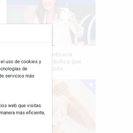
Mujer del mes: Boticaria
García, la farmacéutica que
 el uso de cookies y
habla con el corazón
tecnologías de
rte servicios más
ios web que visitas.
 manera más eficiente,