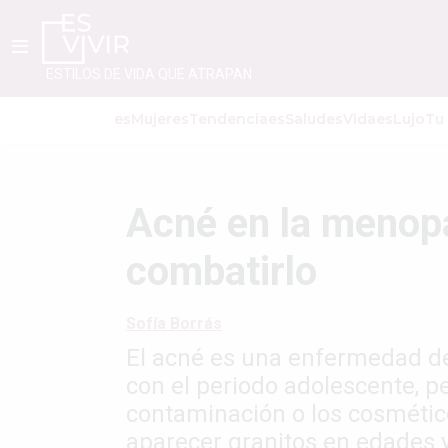
ESTILOS DE VIDA QUE ATRAPAN
esMujer
esTendencia
esSalud
esVida
esLujo
Tu
Acné en la menop
combatirlo
Sofía Borrás
El acné es una enfermedad de
con el periodo adolescente, pe
contaminación o los cosméti
aparecer granitos en edades y