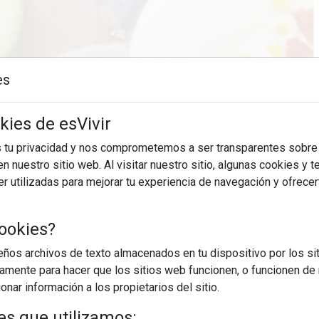
es
kies de esVivir
28/10/2025
s tu privacidad y nos comprometemos a ser transparentes sobre
n nuestro sitio web. Al visitar nuestro sitio, algunas cookies y 
genos, hay un predominio relativo de las hormonas andrógenas,
 utilizadas para mejorar tu experiencia de navegación y ofrece
n las glándulas sebáceas. Este aumento de sebo, junto con la
ia, puede generar acné adulto. Los expertos de ...
ookies?
EGUIR LEYENDO
os archivos de texto almacenados en tu dispositivo por los sit
iamente para hacer que los sitios web funcionen, o funcionen de
nar información a los propietarios del sitio.
menstruación
salud
acné adulto
es que utilizamos: