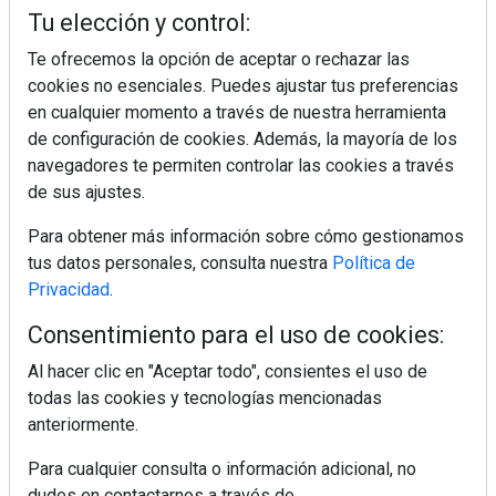
Tu elección y control:
Te ofrecemos la opción de aceptar o rechazar las
cookies no esenciales. Puedes ajustar tus preferencias
en cualquier momento a través de nuestra herramienta
de configuración de cookies. Además, la mayoría de los
navegadores te permiten controlar las cookies a través
Colágeno, vitamina C y otros activos ¿son más
efectivos en la piel o en suplementos orales?
de sus ajustes.
Para obtener más información sobre cómo gestionamos
tus datos personales, consulta nuestra
Política de
MÁS LEÍDOS
Privacidad
.
5 errores que debes evitar antes de un
Consentimiento para el uso de cookies:
viaje en coche este verano
Al hacer clic en "Aceptar todo", consientes el uso de
todas las cookies y tecnologías mencionadas
Ideas fáciles para llevar de picnic este
anteriormente.
verano
Para cualquier consulta o información adicional, no
dudes en contactarnos a través de