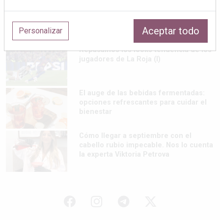
Destinos españoles donde las noches
siguen siendo frescas en verano
Aceptar todo
Personalizar
Repasamos los looks tendencia de los
jugadores de La Roja (I)
El auge de las bebidas fermentadas:
opciones refrescantes para cuidar el
bienestar
Cómo llegar a septiembre con el
cabello rubio impecable. Nos lo cuenta
la experta Viktoria Petrova