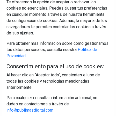
Te ofrecemos la opción de aceptar o rechazar las
cookies no esenciales. Puedes ajustar tus preferencias
en cualquier momento a través de nuestra herramienta
Colágeno, vitamina C y otros activos ¿son más
de configuración de cookies. Además, la mayoría de los
efectivos en la piel o en suplementos orales?
navegadores te permiten controlar las cookies a través
de sus ajustes.
MÁS LEÍDOS
Para obtener más información sobre cómo gestionamos
tus datos personales, consulta nuestra
Política de
5 errores que debes evitar antes de un
Privacidad
.
viaje en coche este verano
Consentimiento para el uso de cookies:
Ideas fáciles para llevar de picnic este
Al hacer clic en "Aceptar todo", consientes el uso de
verano
todas las cookies y tecnologías mencionadas
anteriormente.
Calor y tensión arterial: las claves para
Para cualquier consulta o información adicional, no
cuidar tu organismo
dudes en contactarnos a través de
info@publimasdigital.com