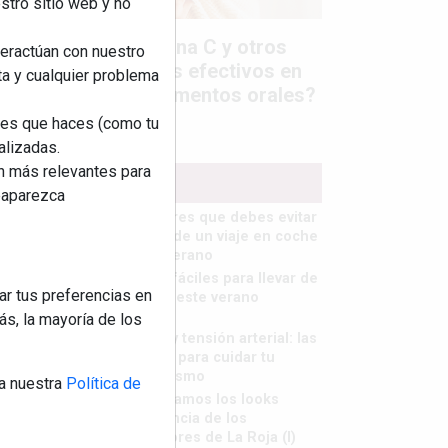
stro sitio web y no
Colágeno, vitamina C y otros
teractúan con nuestro
activos ¿son más efectivos en
ta y cualquier problema
la piel o en suplementos orales?
nes que haces (como tu
alizadas.
an más relevantes para
MÁS LEÍDOS
reaparezca
5 errores que debes evitar
antes de un viaje en coche
este verano
Ideas fáciles para llevar de
ar tus preferencias en
picnic este verano
s, la mayoría de los
Calor y tensión arterial: las
claves para cuidar tu
organismo
a nuestra
Política de
Repasamos los looks
tendencia de los
jugadores de La Roja (I)