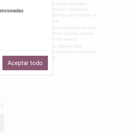
El auge de las bebidas
fermentadas: opciones
 mencionadas
refrescantes para cuidar el
bienestar
Destinos españoles donde
las noches siguen siendo
frescas en verano
Los tres activos que
pueden devolver la firmeza
a tu piel
Aceptar todo
os