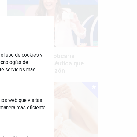
 el uso de cookies y
Mujer del mes: Boticaria
tecnologías de
García, la farmacéutica que
rte servicios más
habla con el corazón
ios web que visitas.
 manera más eficiente,