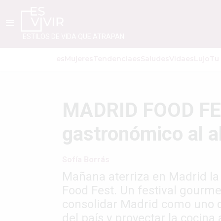
ESTILOS DE VIDA QUE ATRAPAN
esMujer
esTendencia
esSalud
esVida
esLujo
Tu
MADRID FOOD FEST
gastronómico al a
Sofía Borrás
Mañana aterriza en Madrid la
Food Fest. Un festival gourme
consolidar Madrid como uno d
del país y proyectar la cocina