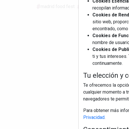
Cookies Esencia
madrid food fest
madrid
planes
gas
recopilan informac
Cookies de Rendi
sitio web, proporc
encontrado, como 
Cookies de Funci
nombre de usuario
Cookies de Publi
ti y tus interese
continuamente.
Tu elección y c
Te ofrecemos la opción
cualquier momento a tr
navegadores te permite
Para obtener más info
Privacidad
.