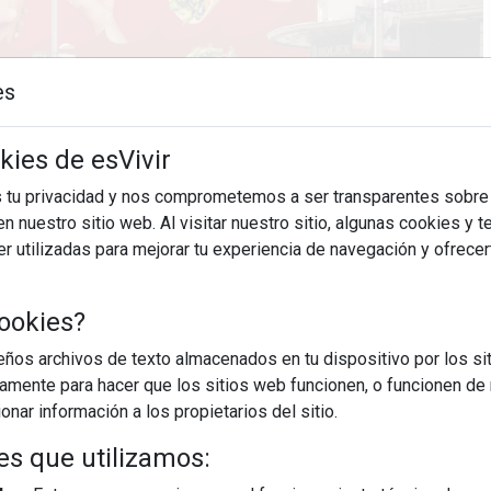
es
kies de esVivir
s tu privacidad y nos comprometemos a ser transparentes sobre
n nuestro sitio web. Al visitar nuestro sitio, algunas cookies y 
 utilizadas para mejorar tu experiencia de navegación y ofrece
20/03/2026
ookies?
seo del Ferrocarril se transformará en el escenario de la gran
restaurantes con Estrella Michelin y Soles Repsol acercarán su
os archivos de texto almacenados en tu dispositivo por los sit
s icónicos a un formato street food cuidado, ...
iamente para hacer que los sitios web funcionen, o funcionen de
nar información a los propietarios del sitio.
EGUIR LEYENDO
es que utilizamos: