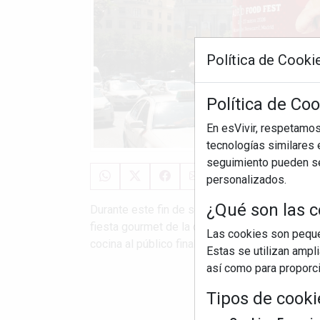
Política de Cooki
Política de Coo
En esVivir, respetamo
tecnologías similares e
seguimiento pueden ser
personalizados.
¿Qué son las c
Durante este fin de semana, el emblemático Mu
fiesta gourmet de la capital, donde chefs de 
Las cookies son pequeñ
cocina al público final adaptando sus platos má
Estas se utilizan ampl
así como para proporcio
S
Tipos de cooki