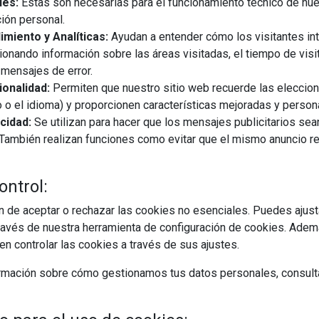
les:
Estas son necesarias para el funcionamiento técnico de nue
tronomía
ocio
planes en madrid
ión personal.
miento y Analíticas:
Ayudan a entender cómo los visitantes in
ionando información sobre las áreas visitadas, el tiempo de visi
mensajes de error.
onalidad:
Permiten que nuestro sitio web recuerde las eleccio
 o el idioma) y proporcionen características mejoradas y person
cidad:
Se utilizan para hacer que los mensajes publicitarios se
s. También realizan funciones como evitar que el mismo anuncio 
ontrol:
 de aceptar o rechazar las cookies no esenciales. Puedes ajust
avés de nuestra herramienta de configuración de cookies. Ademá
n controlar las cookies a través de sus ajustes.
rmación sobre cómo gestionamos tus datos personales, consult