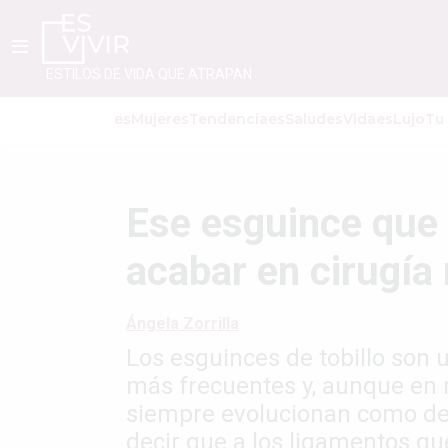
ESTILOS DE VIDA QUE ATRAPAN
esMujer
esTendencia
esSalud
esVida
esLujo
Tu
Ese esguince que
acabar en cirugí
Ángela Zorrilla
Los esguinces de tobillo son 
más frecuentes y, aunque en 
siempre evolucionan como deb
decir que a los ligamentos qu