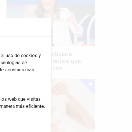
Mujer del mes: Boticaria
 el uso de cookies y
García, la farmacéutica que
tecnologías de
habla con el corazón
rte servicios más
ios web que visitas.
 manera más eficiente,