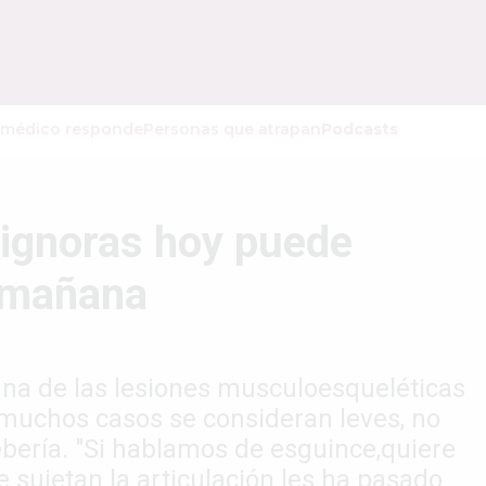
 médico responde
Personas que atrapan
Podcasts
 ignoras hoy puede
a mañana
una de las lesiones musculoesqueléticas
muchos casos se consideran leves, no
ería. "Si hablamos de esguince,quiere
e sujetan la articulación les ha pasado