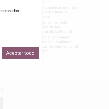
saborea
Calor y tensión arterial: las
 mencionadas
claves para cuidar tu
organismo
Repasamos los looks
tendencia de los
jugadores de La Roja (I)
El auge de las bebidas
fermentadas: opciones
refrescantes para cuidar el
bienestar
Aceptar todo
os