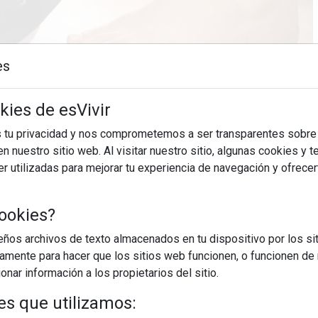
es
kies de esVivir
26/03/2026
s tu privacidad y nos comprometemos a ser transparentes sobre
n nuestro sitio web. Al visitar nuestro sitio, algunas cookies y 
 utilizadas para mejorar tu experiencia de navegación y ofrece
o Médico Quirónsalud Plaza Euskadi, es que "habitualmente
es y se tratan todos como leves". Tras unos días de
la actividad con aparente normalidad. Sin embargo, la
ookies?
...
os archivos de texto almacenados en tu dispositivo por los sit
iamente para hacer que los sitios web funcionen, o funcionen de
EGUIR LEYENDO
nar información a los propietarios del sitio.
es que utilizamos: