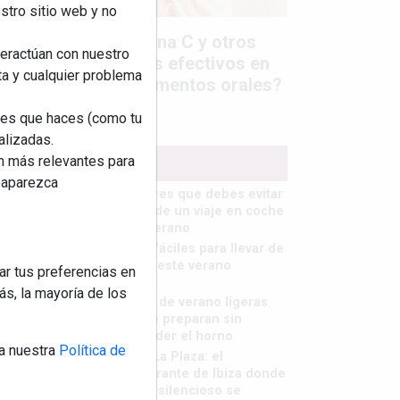
stro sitio web y no
Colágeno, vitamina C y otros
teractúan con nuestro
activos ¿son más efectivos en
ta y cualquier problema
la piel o en suplementos orales?
nes que haces (como tu
alizadas.
an más relevantes para
MÁS LEÍDOS
reaparezca
5 errores que debes evitar
antes de un viaje en coche
este verano
Ideas fáciles para llevar de
picnic este verano
ar tus preferencias en
s, la mayoría de los
Cenas de verano ligeras
que se preparan sin
encender el horno
a nuestra
Política de
Finca La Plaza: el
restaurante de Ibiza donde
el lujo silencioso se