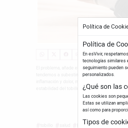
Política de Cooki
Política de Coo
En esVivir, respetamo
tecnologías similares e
seguimiento pueden ser
El problema, añade el traumatólogo del Centr
personalizados.
tendemos a subestimar el tema de los esguinc
inflamación y dolor, muchas personas retoman 
¿Qué son las c
estabilidad del tobillo no depende únicamente 
Las cookies son pequeñ
Estas se utilizan ampl
S
así como para proporcio
Tipos de cooki
tobillo
salud
lesión
dolor