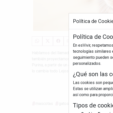
Política de Cooki
Política de Coo
En esVivir, respetamo
tecnologías similares e
Hablamos del llamado "efecto halo", un sesgo
seguimiento pueden ser
también proyectamos sobre los gatos. Así lo 
personalizados.
Purina, a partir de un estudio impulsado por P
lo cambia todo Lejos de ...
¿Qué son las c
Las cookies son pequeñ
S
Estas se utilizan ampl
así como para proporcio
mascotas
gatos
adopción
belleza
Tipos de cooki