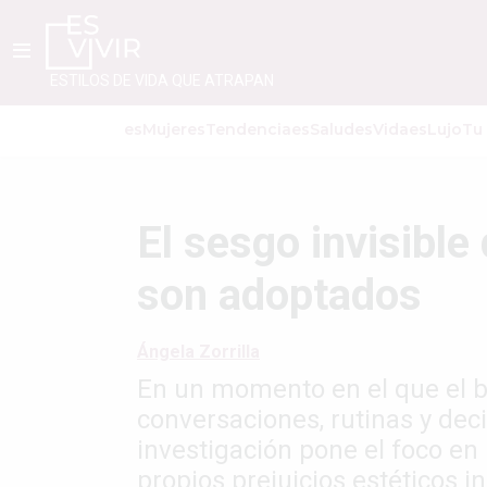
ESTILOS DE VIDA QUE ATRAPAN
esMujer
esTendencia
esSalud
esVida
esLujo
Tu
El sesgo invisible
son adoptados
Ángela Zorrilla
En un momento en el que el bi
conversaciones, rutinas y dec
investigación pone el foco e
propios prejuicios estéticos i