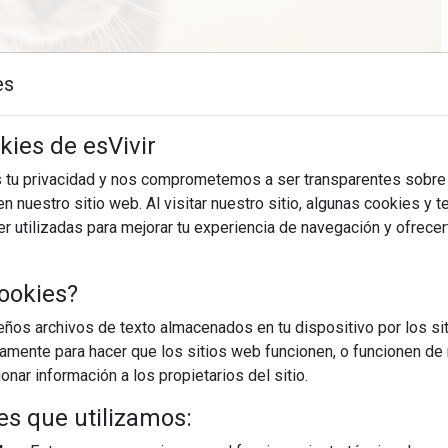
es
kies de esVivir
06/04/2026
s tu privacidad y nos comprometemos a ser transparentes sobre
n nuestro sitio web. Al visitar nuestro sitio, algunas cookies y 
 psicológico que solemos aplicar entre humanos, pero que
 utilizadas para mejorar tu experiencia de navegación y ofrece
explica Felipe Antón, Manager de comunicación en Nestlé
urina ONE junto al experto Richard Shotton. Cuando la apariencia
ookies?
os archivos de texto almacenados en tu dispositivo por los sit
EGUIR LEYENDO
iamente para hacer que los sitios web funcionen, o funcionen de
nar información a los propietarios del sitio.
prejuicio
estética
es que utilizamos: