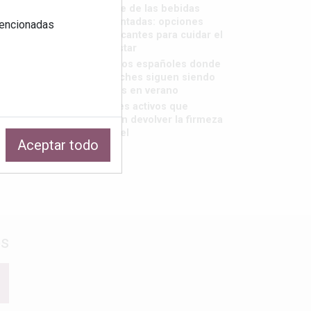
El auge de las bebidas
fermentadas: opciones
 mencionadas
refrescantes para cuidar el
bienestar
Destinos españoles donde
las noches siguen siendo
frescas en verano
Los tres activos que
pueden devolver la firmeza
a tu piel
Aceptar todo
os