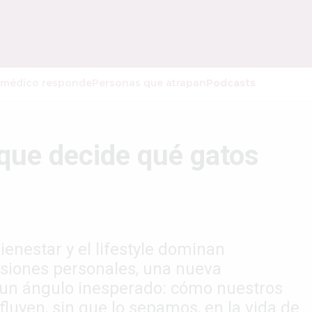
 médico responde
Personas que atrapan
Podcasts
 que decide qué gatos
enestar y el lifestyle dominan
isiones personales, una nueva
n un ángulo inesperado: cómo nuestros
nfluyen, sin que lo sepamos, en la vida de