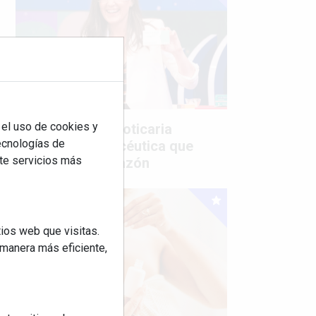
 el uso de cookies y
Mujer del mes: Boticaria
tecnologías de
García, la farmacéutica que
rte servicios más
habla con el corazón
ios web que visitas.
 manera más eficiente,