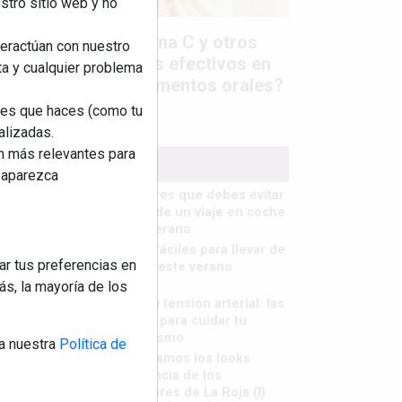
stro sitio web y no
Colágeno, vitamina C y otros
teractúan con nuestro
activos ¿son más efectivos en
ta y cualquier problema
la piel o en suplementos orales?
nes que haces (como tu
alizadas.
an más relevantes para
MÁS LEÍDOS
reaparezca
5 errores que debes evitar
antes de un viaje en coche
este verano
Ideas fáciles para llevar de
ar tus preferencias en
picnic este verano
s, la mayoría de los
Calor y tensión arterial: las
claves para cuidar tu
organismo
a nuestra
Política de
Repasamos los looks
tendencia de los
jugadores de La Roja (I)