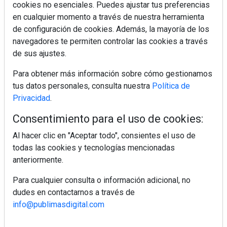
cookies no esenciales. Puedes ajustar tus preferencias
Colágeno, vitamina C y otros activos ¿son más
en cualquier momento a través de nuestra herramienta
efectivos en la piel o en suplementos orales?
de configuración de cookies. Además, la mayoría de los
navegadores te permiten controlar las cookies a través
de sus ajustes.
MÁS LEÍDOS
Para obtener más información sobre cómo gestionamos
5 errores que debes evitar antes de un
tus datos personales, consulta nuestra
Política de
viaje en coche este verano
Privacidad
.
Consentimiento para el uso de cookies:
Ideas fáciles para llevar de picnic este
verano
Al hacer clic en "Aceptar todo", consientes el uso de
todas las cookies y tecnologías mencionadas
anteriormente.
Calor y tensión arterial: las claves para
cuidar tu organismo
Para cualquier consulta o información adicional, no
dudes en contactarnos a través de
info@publimasdigital.com
Repasamos los looks tendencia de los
jugadores de La Roja (I)