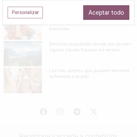
Aceptar todo
Personalizar
El auge de las bebidas fermentadas:
opciones refrescantes para cuidar el
bienestar
Destinos españoles donde las noches
siguen siendo frescas en verano
Los tres activos que pueden devolver
la firmeza a tu piel
Regístrate y accede a contenidos