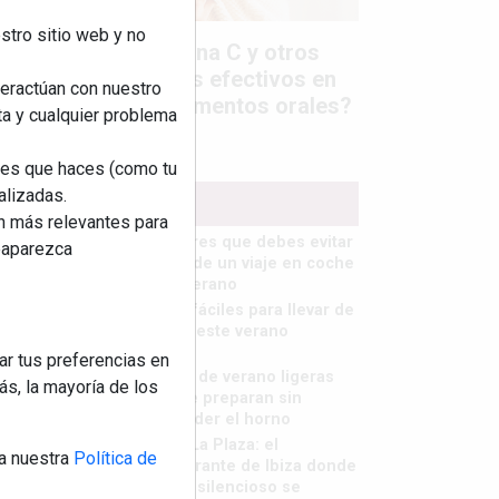
stro sitio web y no
Colágeno, vitamina C y otros
activos ¿son más efectivos en
teractúan con nuestro
la piel o en suplementos orales?
ta y cualquier problema
nes que haces (como tu
alizadas.
MÁS LEÍDOS
an más relevantes para
5 errores que debes evitar
reaparezca
antes de un viaje en coche
este verano
Ideas fáciles para llevar de
picnic este verano
ar tus preferencias en
Cenas de verano ligeras
s, la mayoría de los
que se preparan sin
encender el horno
Finca La Plaza: el
a nuestra
Política de
restaurante de Ibiza donde
el lujo silencioso se