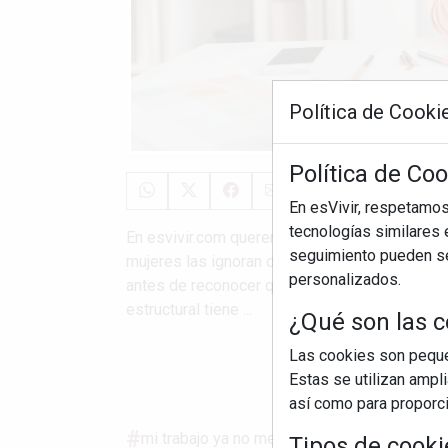
Política de Cooki
Política de Coo
En esVivir, respetamo
tecnologías similares e
En esvivir.com queremos hablar de esas señal
seguimiento pueden ser
mujeres las ignoran durante años esperando q
personalizados.
antes de reconocer que el actual ya no les va
estructural tiene ...
¿Qué son las c
Las cookies son pequeñ
S
Estas se utilizan ampl
así como para proporcio
mi trabajo ya no me gusta
estoy mal en el
Tipos de cooki