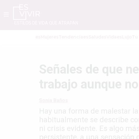
ESTILOS DE VIDA QUE ATRAPAN
esMujer
esTendencia
esSalud
esVida
esLujo
Tu
Señales de que ne
trabajo aunque no
Sonia Baños
Hay una forma de malestar lab
habitualmente se describe c
ni crisis evidente. Es algo m
persistente, a una sensación