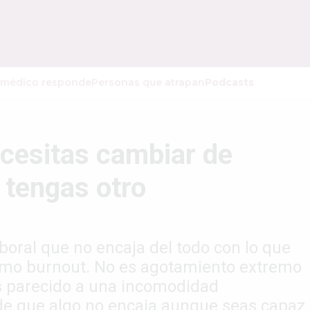
 médico responde
Personas que atrapan
Podcasts
cesitas cambiar de
 tengas otro
oral que no encaja del todo con lo que
omo burnout. No es agotamiento extremo
ás parecido a una incomodidad
 de que algo no encaja aunque seas capaz