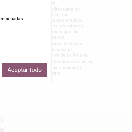
saborea
Las rodillas también
envejecen: los
 mencionadas
tratamientos médico-
estéticos, en cabina y
cosméticos que las
rejuvenecen
Repasamos los looks
tendencia de los
jugadores de La Roja (I)
Calor y tensión arterial: las
claves para cuidar tu
Aceptar todo
organismo
os