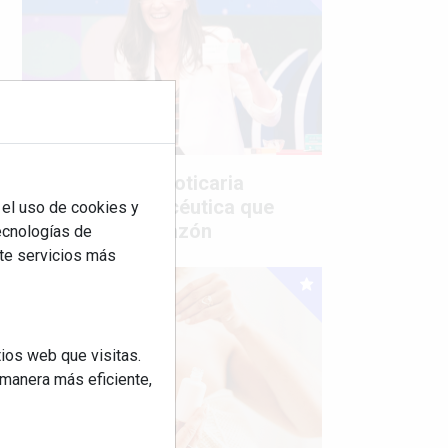
Mujer del mes: Boticaria
García, la farmacéutica que
 el uso de cookies y
habla con el corazón
tecnologías de
rte servicios más
ios web que visitas.
 manera más eficiente,