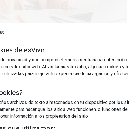
es
kies de esVivir
15/05/2026
s tu privacidad y nos comprometemos a ser transparentes sobre
n nuestro sitio web. Al visitar nuestro sitio, algunas cookies y 
es más sutiles pero igual de reveladoras, porque muchas
 utilizadas para mejorar tu experiencia de navegación y ofrece
ue las cosas mejoren solas o esperando tener otro trabajo
le.Las señales que conviene no ignorarEl malestar laboral
ookies?
os archivos de texto almacenados en tu dispositivo por los sit
EGUIR LEYENDO
iamente para hacer que los sitios web funcionen, o funcionen de
nar información a los propietarios del sitio.
 trabajo
necesito cambiar de trabajo
es que utilizamos: