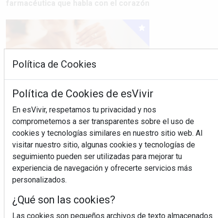
farmacéutica que habla con el corazón
Política de Cookies
Política de Cookies de esVivir
En esVivir, respetamos tu privacidad y nos
comprometemos a ser transparentes sobre el uso de
Colágeno, vitamina C y otros activos
cookies y tecnologías similares en nuestro sitio web. Al
¿son más efectivos en la piel o en
visitar nuestro sitio, algunas cookies y tecnologías de
suplementos orales?
seguimiento pueden ser utilizadas para mejorar tu
experiencia de navegación y ofrecerte servicios más
personalizados.
MÁS LEÍDOS
¿Qué son las cookies?
5 errores que debes evitar
antes de un viaje en coche
Las cookies son pequeños archivos de texto almacenados