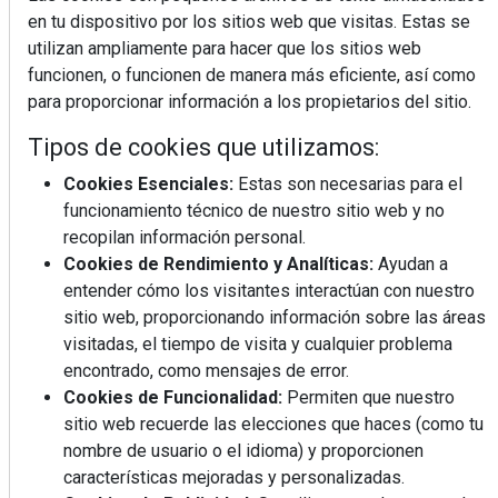
este verano
en tu dispositivo por los sitios web que visitas. Estas se
Ideas fáciles para llevar de
utilizan ampliamente para hacer que los sitios web
picnic este verano
funcionen, o funcionen de manera más eficiente, así como
para proporcionar información a los propietarios del sitio.
Calor y tensión arterial: las
claves para cuidar tu
Tipos de cookies que utilizamos:
organismo
Repasamos los looks
Cookies Esenciales:
Estas son necesarias para el
tendencia de los
funcionamiento técnico de nuestro sitio web y no
jugadores de La Roja (I)
recopilan información personal.
El auge de las bebidas
fermentadas: opciones
Cookies de Rendimiento y Analíticas:
Ayudan a
refrescantes para cuidar
entender cómo los visitantes interactúan con nuestro
el bienestar
sitio web, proporcionando información sobre las áreas
Los tres activos que
visitadas, el tiempo de visita y cualquier problema
pueden devolver la
firmeza a tu piel
encontrado, como mensajes de error.
5 errores frecuentes en
Cookies de Funcionalidad:
Permiten que nuestro
verano que pasan factura
sitio web recuerde las elecciones que haces (como tu
a la
nombre de usuario o el idioma) y proporcionen
salud genital femenina
características mejoradas y personalizadas.