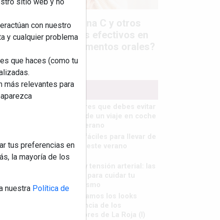
stro sitio web y no
Colágeno, vitamina C y otros
teractúan con nuestro
activos ¿son más efectivos en
ta y cualquier problema
la piel o en suplementos orales?
nes que haces (como tu
alizadas.
an más relevantes para
MÁS LEÍDOS
reaparezca
5 errores que debes evitar
antes de un viaje en coche
este verano
Ideas fáciles para llevar de
ar tus preferencias en
picnic este verano
s, la mayoría de los
Calor y tensión arterial: las
claves para cuidar tu
organismo
a nuestra
Política de
Repasamos los looks
tendencia de los
jugadores de La Roja (I)