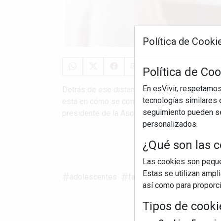
Política de Cooki
Política de Coo
En esVivir, respetamo
Detrás de ese distanciamiento no siempre hay 
tecnologías similares e
está en cómo se comunica la familia en el día 
seguimiento pueden ser
presidente de la Asociación de Terapia Familia
personalizados.
¿Qué son las c
S
Las cookies son pequeñ
Estas se utilizan ampl
adolescentes
familia
psicoterapeuta
así como para proporcio
Tipos de cooki