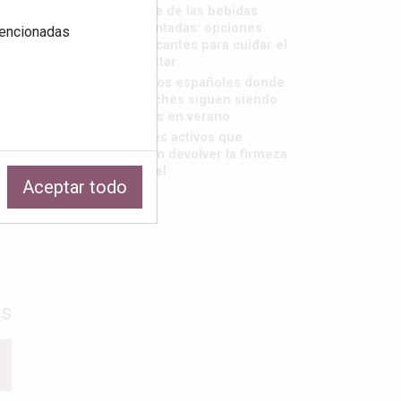
El auge de las bebidas
fermentadas: opciones
 mencionadas
refrescantes para cuidar el
bienestar
Destinos españoles donde
las noches siguen siendo
frescas en verano
Los tres activos que
pueden devolver la firmeza
a tu piel
Aceptar todo
os