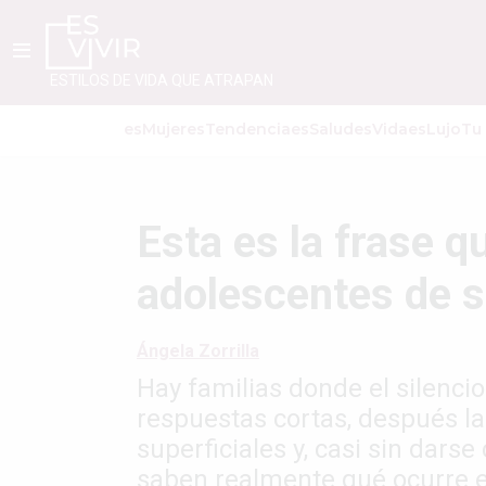
ESTILOS DE VIDA QUE ATRAPAN
esMujer
esTendencia
esSalud
esVida
esLujo
Tu
Esta es la frase q
adolescentes de 
Ángela Zorrilla
Hay familias donde el silenci
respuestas cortas, después l
superficiales y, casi sin dar
saben realmente qué ocurre en