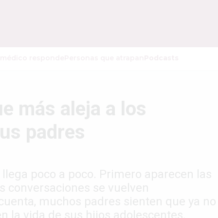
 médico responde
Personas que atrapan
Podcasts
ue más aleja a los
sus padres
o llega poco a poco. Primero aparecen las
as conversaciones se vuelven
se cuenta, muchos padres sienten que ya no
 la vida de sus hijos adolescentes.