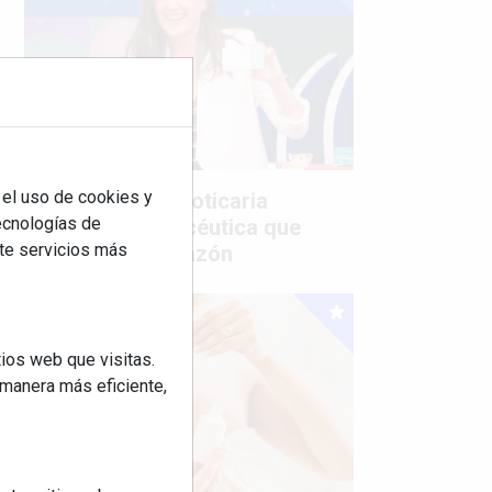
 el uso de cookies y
Mujer del mes: Boticaria
tecnologías de
García, la farmacéutica que
rte servicios más
habla con el corazón
ios web que visitas.
 manera más eficiente,