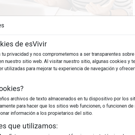
es
21/05/2026
kies de esVivir
s tu privacidad y nos comprometemos a ser transparentes sobre
rebeldía, mala relación o falta de interés. A veces el problema
n nuestro sitio web. Al visitar nuestro sitio, algunas cookies y 
a día. Roberto Antón, psicoterapeuta familiar por FEATF y
 utilizadas para mejorar tu experiencia de navegación y ofrece
r y de Mediación de Galicia, asegura que muchas ...
ookies?
EGUIR LEYENDO
os archivos de texto almacenados en tu dispositivo por los sit
iamente para hacer que los sitios web funcionen, o funcionen de
entrevista
comunicación
conflicto
nar información a los propietarios del sitio.
es que utilizamos: