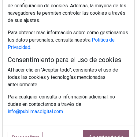
de configuración de cookies. Además, la mayoría de los
MÁS LEÍDOS
navegadores te permiten controlar las cookies a través
de sus ajustes.
5 errores que debes evitar antes de un
viaje en coche este verano
Para obtener más información sobre cómo gestionamos
tus datos personales, consulta nuestra
Política de
Privacidad
.
Ideas fáciles para llevar de picnic este
verano
Consentimiento para el uso de cookies:
Al hacer clic en "Aceptar todo", consientes el uso de
todas las cookies y tecnologías mencionadas
Calor y tensión arterial: las claves para
cuidar tu organismo
anteriormente.
Para cualquier consulta o información adicional, no
dudes en contactarnos a través de
Repasamos los looks tendencia de los
jugadores de La Roja (I)
info@publimasdigital.com
El auge de las bebidas fermentadas:
opciones refrescantes para cuidar el