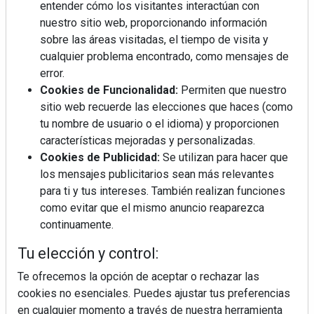
entender cómo los visitantes interactúan con
Mujer del mes: Boticaria García, la farmacéutica que
nuestro sitio web, proporcionando información
habla con el corazón
sobre las áreas visitadas, el tiempo de visita y
cualquier problema encontrado, como mensajes de
error.
Cookies de Funcionalidad:
Permiten que nuestro
sitio web recuerde las elecciones que haces (como
tu nombre de usuario o el idioma) y proporcionen
características mejoradas y personalizadas.
Cookies de Publicidad:
Se utilizan para hacer que
los mensajes publicitarios sean más relevantes
para ti y tus intereses. También realizan funciones
como evitar que el mismo anuncio reaparezca
continuamente.
Tu elección y control:
Colágeno, vitamina C y otros activos ¿son más
Te ofrecemos la opción de aceptar o rechazar las
efectivos en la piel o en suplementos orales?
cookies no esenciales. Puedes ajustar tus preferencias
en cualquier momento a través de nuestra herramienta