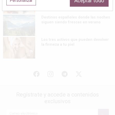
Aceptar todo
Personalizar
bienestar
Destinos españoles donde las noches
siguen siendo frescas en verano
Los tres activos que pueden devolver
la firmeza a tu piel
Regístrate y accede a contenidos
exclusivos
Correo electrónico