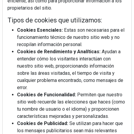
eficiente, así como para proporcionar información a los
propietarios del sitio.
¿Sabes en qué consiste el síndrome metabólico?
Tipos de cookies que utilizamos:
Cookies Esenciales:
Estas son necesarias para el
funcionamiento técnico de nuestro sitio web y no
recopilan información personal.
Cookies de Rendimiento y Analíticas:
Ayudan a
entender cómo los visitantes interactúan con
nuestro sitio web, proporcionando información
sobre las áreas visitadas, el tiempo de visita y
cualquier problema encontrado, como mensajes de
error.
Cookies de Funcionalidad:
Permiten que nuestro
sitio web recuerde las elecciones que haces (como
tu nombre de usuario o el idioma) y proporcionen
características mejoradas y personalizadas.
Mujer del mes: Boticaria García, la farmacéutica que
Cookies de Publicidad:
Se utilizan para hacer que
habla con el corazón
los mensajes publicitarios sean más relevantes