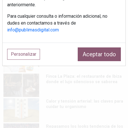
5 errores que debes evitar antes de un
anteriormente.
viaje en coche este verano
Para cualquier consulta o información adicional, no
dudes en contactarnos a través de
Ideas fáciles para llevar de picnic este
info@publimasdigital.com
verano
Cenas de verano ligeras que se
Aceptar todo
Personalizar
preparan sin encender el horno
Finca La Plaza: el restaurante de Ibiza
donde el lujo silencioso se saborea
Calor y tensión arterial: las claves para
cuidar tu organismo
Repasamos los looks tendencia de los