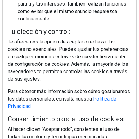
para ti y tus intereses. También realizan funciones
como evitar que el mismo anuncio reaparezca
continuamente.
Tu elección y control:
Te ofrecemos la opción de aceptar o rechazar las
cookies no esenciales. Puedes ajustar tus preferencias
en cualquier momento a través de nuestra herramienta
de configuración de cookies. Además, la mayoría de los
navegadores te permiten controlar las cookies a través
de sus ajustes.
Para obtener más información sobre cómo gestionamos
Colágeno, vitamina C y otros activos ¿son más
tus datos personales, consulta nuestra
Política de
efectivos en la piel o en suplementos orales?
Privacidad
.
Consentimiento para el uso de cookies:
MÁS LEÍDOS
Al hacer clic en "Aceptar todo", consientes el uso de
todas las cookies y tecnologías mencionadas