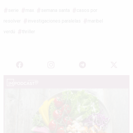
serie
max
semana santa
casos por
resolver
investigaciones paralelas
maribel
verdú
thriller