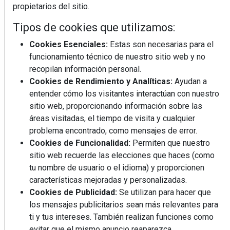
propietarios del sitio.
Mujer del mes: Boticaria García, la farmacéutica que
Tipos de cookies que utilizamos:
habla con el corazón
Cookies Esenciales:
Estas son necesarias para el
funcionamiento técnico de nuestro sitio web y no
recopilan información personal.
Cookies de Rendimiento y Analíticas:
Ayudan a
entender cómo los visitantes interactúan con nuestro
sitio web, proporcionando información sobre las
áreas visitadas, el tiempo de visita y cualquier
problema encontrado, como mensajes de error.
Cookies de Funcionalidad:
Permiten que nuestro
sitio web recuerde las elecciones que haces (como
tu nombre de usuario o el idioma) y proporcionen
características mejoradas y personalizadas.
Cookies de Publicidad:
Se utilizan para hacer que
Colágeno, vitamina C y otros activos ¿son más
los mensajes publicitarios sean más relevantes para
efectivos en la piel o en suplementos orales?
ti y tus intereses. También realizan funciones como
evitar que el mismo anuncio reaparezca