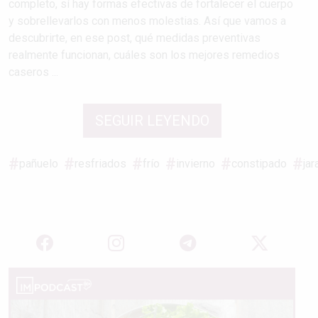
completo, sí hay formas efectivas de fortalecer el cuerpo
y sobrellevarlos con menos molestias. Así que vamos a
descubrirte, en ese post, qué medidas preventivas
realmente funcionan, cuáles son los mejores remedios
caseros ...
SEGUIR LEYENDO
pañuelo
resfriados
frío
invierno
constipado
jar