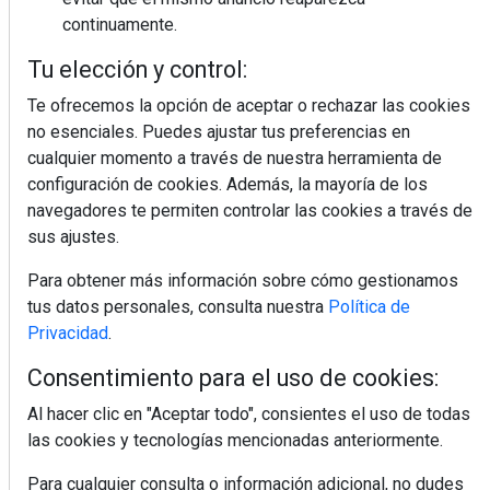
continuamente.
MÁS LEÍDOS
Tu elección y control:
5 errores que debes evitar antes de
un viaje en coche este verano
Te ofrecemos la opción de aceptar o rechazar las cookies
no esenciales. Puedes ajustar tus preferencias en
cualquier momento a través de nuestra herramienta de
Ideas fáciles para llevar de picnic
configuración de cookies. Además, la mayoría de los
este verano
navegadores te permiten controlar las cookies a través de
sus ajustes.
Calor y tensión arterial: las claves
Para obtener más información sobre cómo gestionamos
para cuidar tu organismo
tus datos personales, consulta nuestra
Política de
Privacidad
.
Repasamos los looks tendencia de
Consentimiento para el uso de cookies:
los jugadores de La Roja (I)
Al hacer clic en "Aceptar todo", consientes el uso de todas
las cookies y tecnologías mencionadas anteriormente.
El auge de las bebidas fermentadas:
opciones refrescantes para cuidar el
Para cualquier consulta o información adicional, no dudes
bienestar