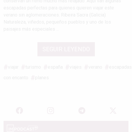
conservan un ritmo mucho más relajado. Aquí van algunas
escapadas perfectas para quienes quieren viajar este
verano sin aglomeraciones. Ribeira Sacra (Galicia)
Naturaleza, viñedos, pequeños pueblos y uno de los
paisajes más especiales ...
SEGUIR LEYENDO
viajar
turismo
españa
viajes
verano
escapadas
con encanto
planes