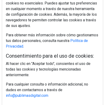
cookies no esenciales. Puedes ajustar tus preferencias
Colágeno, vitamina C y otros activos ¿son más
en cualquier momento a través de nuestra herramienta
efectivos en la piel o en suplementos orales?
de configuración de cookies. Además, la mayoría de los
navegadores te permiten controlar las cookies a través
de sus ajustes.
MÁS LEÍDOS
Para obtener más información sobre cómo gestionamos
5 errores que debes evitar antes de un
tus datos personales, consulta nuestra
Política de
viaje en coche este verano
Privacidad
.
Consentimiento para el uso de cookies:
Ideas fáciles para llevar de picnic este
verano
Al hacer clic en "Aceptar todo", consientes el uso de
todas las cookies y tecnologías mencionadas
anteriormente.
Calor y tensión arterial: las claves para
cuidar tu organismo
Para cualquier consulta o información adicional, no
dudes en contactarnos a través de
info@publimasdigital.com
Repasamos los looks tendencia de los
jugadores de La Roja (I)