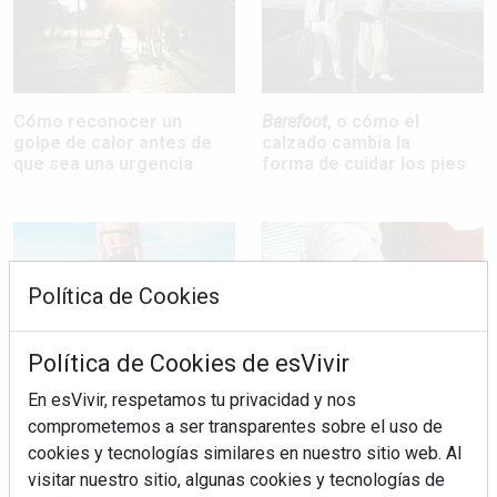
Cómo reconocer un
Barefoot
, o cómo el
golpe de calor antes de
calzado cambia la
que sea una urgencia
forma de cuidar los pies
Política de Cookies
Política de Cookies de esVivir
5 errores frecuentes
Lo que tu boca dice
En esVivir, respetamos tu privacidad y nos
en verano que pasan
sobre tu salud (y por
comprometemos a ser transparentes sobre el uso de
factura a la salud
qué no basta con
cookies y tecnologías similares en nuestro sitio web. Al
genital femenina
cepillarse los dientes
visitar nuestro sitio, algunas cookies y tecnologías de
de vez en cuando)