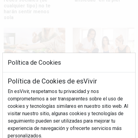
cualquier tipo) no te
harán sentir menos
sola
Política de Cookies
Cenar tarde y vivir
Cómo dejar de ser la
Política de Cookies de esVivir
estresada: el cóctel que
que siempre organiza
puede estar afectando
todo
En esVivir, respetamos tu privacidad y nos
a tu intestino
comprometemos a ser transparentes sobre el uso de
cookies y tecnologías similares en nuestro sitio web. Al
visitar nuestro sitio, algunas cookies y tecnologías de
seguimiento pueden ser utilizadas para mejorar tu
experiencia de navegación y ofrecerte servicios más
personalizados.
CARGAR MÁS